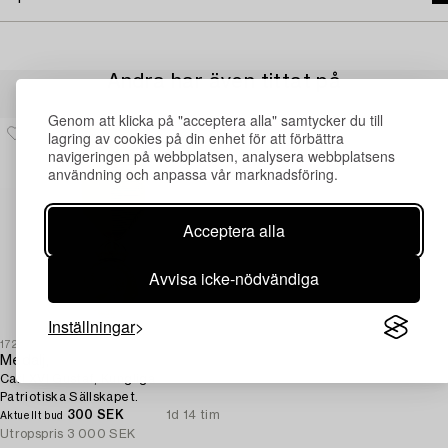
Andra har även tittat på
Genom att klicka på "acceptera alla" samtycker du till
lagring av cookies på din enhet för att förbättra
navigeringen på webbplatsen, analysera webbplatsens
användning och anpassa vår marknadsföring.
Acceptera alla
Avvisa icke-nödvändiga
Inställningar
1727703
Medalj,
Carl XVI Gustaf, Kungliga
Patriotiska Sällskapet.
300 SEK
1d 14 tim
Aktuellt bud
Utropspris
3 000 SEK