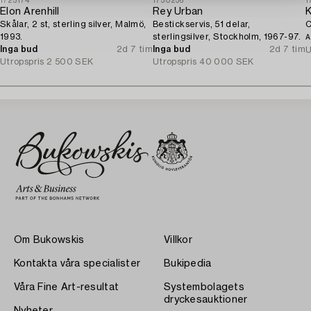
1723174
1730236
1
Elon Arenhill
Rey Urban
K
Skålar, 2 st, sterling silver, Malmö,
Bestickservis, 51 delar,
C
1993.
sterlingsilver, Stockholm, 1967-97.
A
Inga bud
2d 7 tim
Inga bud
2d 7 tim
U
Utropspris
2 500 SEK
Utropspris
40 000 SEK
Om Bukowskis
Villkor
Kontakta våra specialister
Bukipedia
Våra Fine Art-resultat
Systembolagets
dryckesauktioner