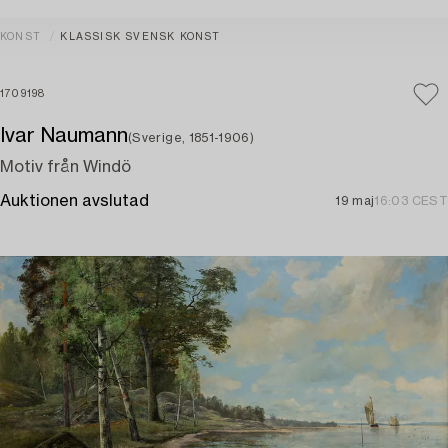
KONST
KLASSISK SVENSK KONST
1709198
Ivar Naumann
(Sverige, 1851-1906)
Motiv från Windö
Auktionen avslutad
19 maj
16:03 CEST