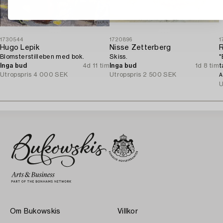
1730544
1720896
1
Hugo Lepik
Nisse Zetterberg
Blomsterstilleben med bok.
Skiss.
"
Inga bud
4d 11 tim
Inga bud
1d 8 tim
t
Utropspris
4 000 SEK
Utropspris
2 500 SEK
(
A
U
Om Bukowskis
Villkor