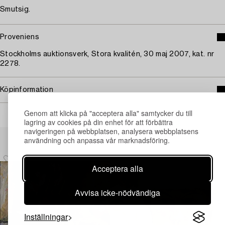
Smutsig.
Proveniens
Stockholms auktionsverk, Stora kvalitén, 30 maj 2007, kat. nr
2278.
Köpinformation
Genom att klicka på "acceptera alla" samtycker du till
lagring av cookies på din enhet för att förbättra
navigeringen på webbplatsen, analysera webbplatsens
Andra har även tittat på
användning och anpassa vår marknadsföring.
Acceptera alla
Avvisa icke-nödvändiga
Inställningar