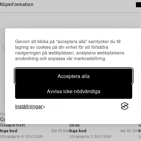
Köpinformation
Andra har även tittat på
Genom att klicka på "acceptera alla" samtycker du till
lagring av cookies på din enhet för att förbättra
navigeringen på webbplatsen, analysera webbplatsens
användning och anpassa vår marknadsföring.
Acceptera alla
Avvisa icke-nödvändiga
Inställningar
1727369
1720896
1
Carl Wilhelm Nordgren
Nisse Zetterberg
E
Gossporträtt.
Skiss.
S
Inga bud
6d 13 tim
Inga bud
4d 10 tim
I
Utropspris
4 000 SEK
Utropspris
2 500 SEK
U