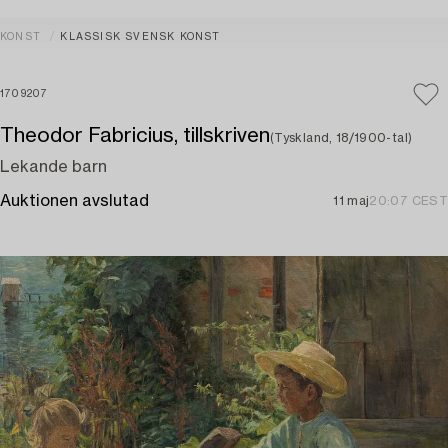
KONST
KLASSISK SVENSK KONST
1709207
Theodor Fabricius, tillskriven
(Tyskland, 18/1900-tal)
Lekande barn
Auktionen avslutad
11 maj
20:07 CEST