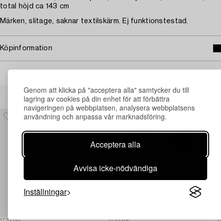
total höjd ca 143 cm
Märken, slitage, saknar textilskärm. Ej funktionstestad.
Köpinformation
Genom att klicka på "acceptera alla" samtycker du till
Andra har även tittat på
lagring av cookies på din enhet för att förbättra
navigeringen på webbplatsen, analysera webbplatsens
användning och anpassa vår marknadsföring.
Acceptera alla
Avvisa icke-nödvändiga
Inställningar
1732152
1731319
1