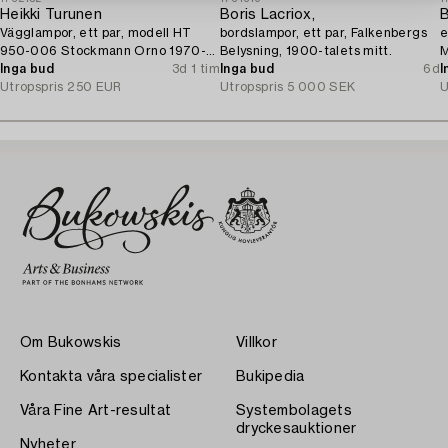
Heikki Turunen
Boris Lacriox,
B
Vägglampor, ett par, modell HT
bordslampor, ett par, Falkenbergs
e
950-006 Stockmann Orno 1970-
Belysning, 1900-talets mitt.
M
tal.
Inga bud
3d 1 tim
Inga bud
6d
I
Utropspris
250 EUR
Utropspris
5 000 SEK
U
Om Bukowskis
Villkor
Kontakta våra specialister
Bukipedia
Våra Fine Art-resultat
Systembolagets
dryckesauktioner
Nyheter