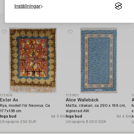
Inställningar
Andra har även tittat på
1731816
1731901
1
Ester Ax
Alice Wallebäck
Rya, modell för Neovius. Ca
Matta, rölakan, ca 290 x 166 cm,
M
177x138 cm.
signerad AW.
x
Inga bud
5d 5 tim
Inga bud
5d 4 tim
A
Utropspris
250 EUR
Utropspris
8 000 SEK
U