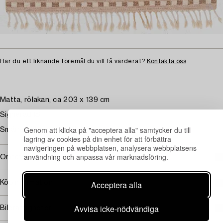
Har du ett liknande föremål du vill få värderat?
Kontakta oss
Matta, rölakan, ca 203 x 139 cm
Signerad IS.
Genom att klicka på "acceptera alla" samtycker du till
Smärre slitage och fläckar.
lagring av cookies på din enhet för att förbättra
navigeringen på webbplatsen, analysera webbplatsens
användning och anpassa vår marknadsföring.
Omfattas av följerätt
Köpinformation
Acceptera alla
Avvisa icke-nödvändiga
Bildrättigheter