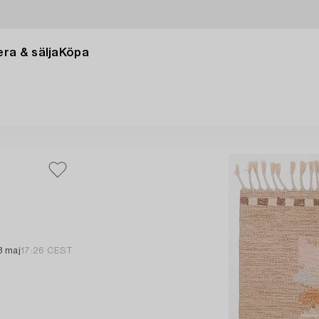
ra & sälja
Köpa
3 maj
17:26 CEST