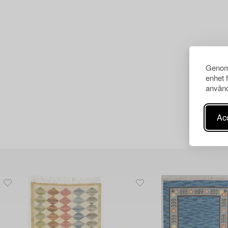
Genom 
enhet 
använd
Acc