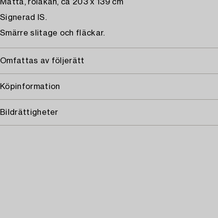
Matta, rölakan, ca 203 x 139 cm
Signerad IS.
Smärre slitage och fläckar.
Omfattas av följerätt
Köpinformation
Bildrättigheter