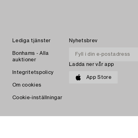
Lediga tjänster
Nyhetsbrev
Bonhams - Alla
auktioner
Ladda ner vår app
Integritetspolicy
App Store
Om cookies
Cookie-inställningar