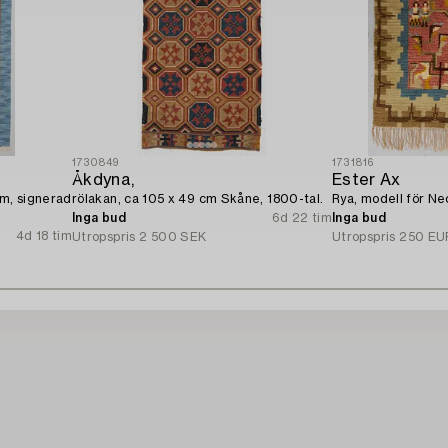
1730849
1731816
Åkdyna,
Ester Ax
cm, signerad
rölakan, ca 105 x 49 cm Skåne, 1800-tal.
Rya, modell för Ne
Inga bud
6d 22 tim
Inga bud
4d 18 tim
Utropspris
2 500 SEK
Utropspris
250 EU