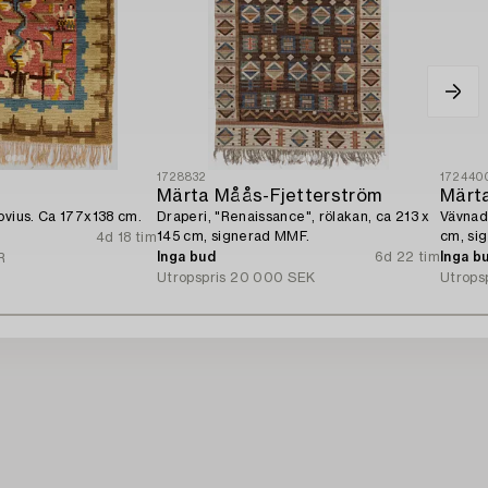
1728832
172440
Märta Måås-Fjetterström
Märt
ovius. Ca 177x138 cm.
Draperi, "Renaissance", rölakan, ca 213 x
Vävnad,
145 cm, signerad MMF.
cm, si
4d 18 tim
Inga bud
6d 22 tim
Inga b
R
Utropspris
20 000 SEK
Utrops