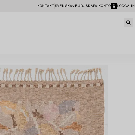
KONTAKT
SVENSKA
EUR
SKAPA KONTO
LOGGA IN