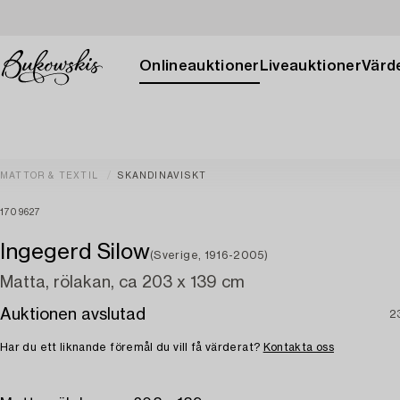
Onlineauktioner
Liveauktioner
Värde
MATTOR & TEXTIL
SKANDINAVISKT
1709627
Ingegerd Silow
(Sverige, 1916-2005)
Matta, rölakan, ca 203 x 139 cm
Auktionen avslutad
2
Har du ett liknande föremål du vill få värderat?
Kontakta oss