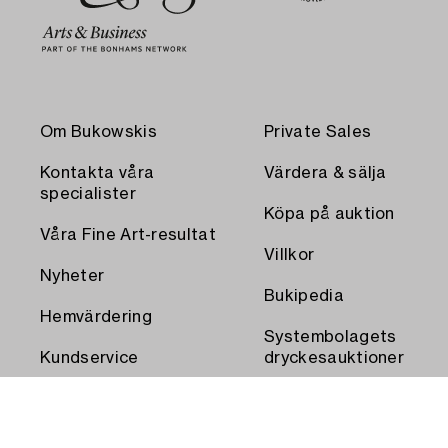
Om Bukowskis
Private Sales
Kontakta våra
Värdera & sälja
specialister
Köpa på auktion
Våra Fine Art-resultat
Villkor
Nyheter
Bukipedia
Hemvärdering
Systembolagets
Kundservice
dryckesauktioner
Transport och
Press
uthämtning