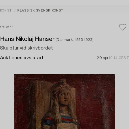
KONST
KLASSISK SVENSK KONST
1709734
Hans Nikolaj Hansen
(Danmark, 1853-1923)
Skulptur vid skrivbordet
Auktionen avslutad
20 apr
19:14 CEST