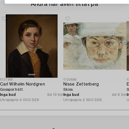
Andra har även tittat på
1727369
1720896
1
Carl Wilhelm Nordgren
Nisse Zetterberg
E
Gossporträtt.
Skiss.
S
Inga bud
6d 13 tim
Inga bud
4d 9 tim
I
Utropspris
4 000 SEK
Utropspris
2 500 SEK
U