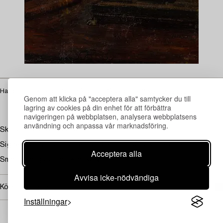
Har du ett liknande föremål du vill få värderat?
Kontakta oss
Genom att klicka på "acceptera alla" samtycker du till
lagring av cookies på din enhet för att förbättra
navigeringen på webbplatsen, analysera webbplatsens
användning och anpassa vår marknadsföring.
Skulptur vid skrivbordet
Signerad HNH och daterad 1912. Olja på duk 113 x 53 cm.
Acceptera alla
Smärre färgbortfall. Krackelyr.
Avvisa icke-nödvändiga
Köpinformation
Inställningar