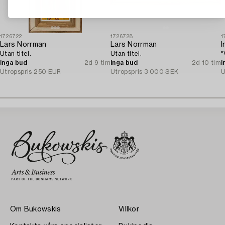
1726722
1726728
1
Lars Norrman
Lars Norrman
I
Utan titel.
Utan titel.
"
Inga bud
2d 9 tim
Inga bud
2d 10 tim
I
Utropspris
250 EUR
Utropspris
3 000 SEK
U
Om Bukowskis
Villkor