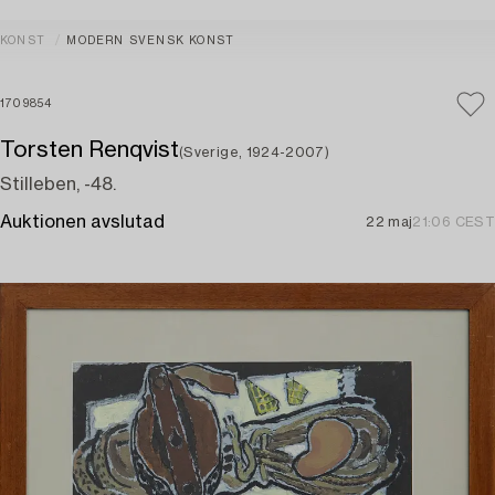
KONST
MODERN SVENSK KONST
1709854
Torsten Renqvist
(Sverige, 1924-2007)
Stilleben, -48.
Auktionen avslutad
22 maj
21:06 CEST