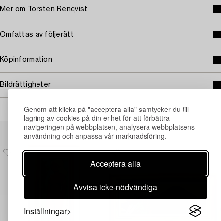
Mer om Torsten Renqvist
Omfattas av följerätt
Köpinformation
Bildrättigheter
Genom att klicka på "acceptera alla" samtycker du till
lagring av cookies på din enhet för att förbättra
navigeringen på webbplatsen, analysera webbplatsens
Andra har även tittat på
användning och anpassa vår marknadsföring.
Acceptera alla
Avvisa icke-nödvändiga
Inställningar