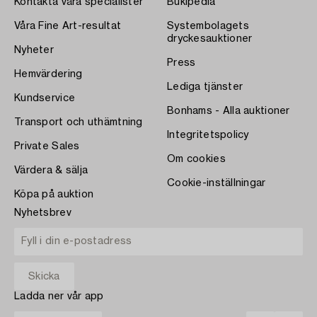
Kontakta våra specialister
Bukipedia
Våra Fine Art-resultat
Systembolagets
dryckesauktioner
Nyheter
Press
Hemvärdering
Lediga tjänster
Kundservice
Bonhams - Alla auktioner
Transport och uthämtning
Integritetspolicy
Private Sales
Om cookies
Värdera & sälja
Cookie-inställningar
Köpa på auktion
Nyhetsbrev
Ladda ner vår app