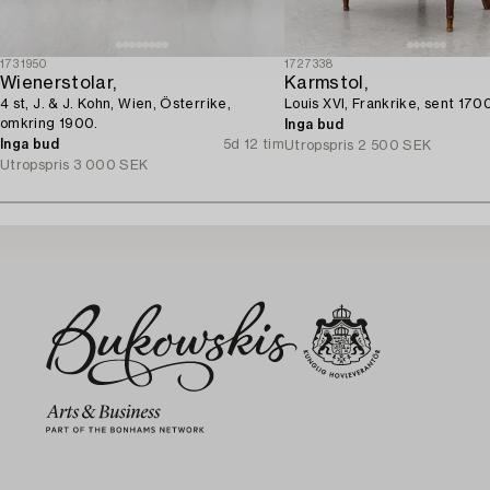
1731950
1727338
Wienerstolar,
Karmstol,
4 st, J. & J. Kohn, Wien, Österrike,
Louis XVI, Frankrike, sent 1700
omkring 1900.
Inga bud
Inga bud
5d 12 tim
Utropspris
2 500 SEK
Utropspris
3 000 SEK