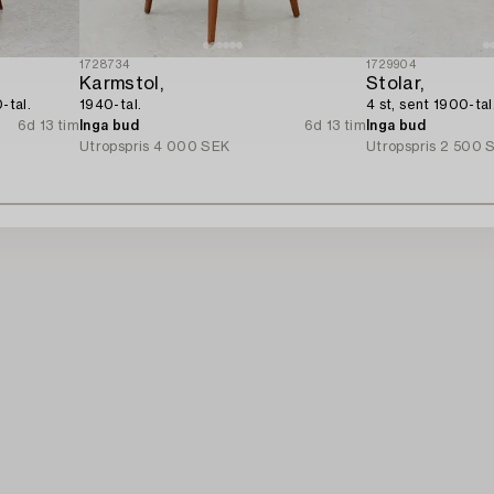
1728734
1729904
Karmstol,
Stolar,
-tal.
1940-tal.
4 st, sent 1900-tal
6d 13 tim
Inga bud
6d 13 tim
Inga bud
Utropspris
4 000 SEK
Utropspris
2 500 