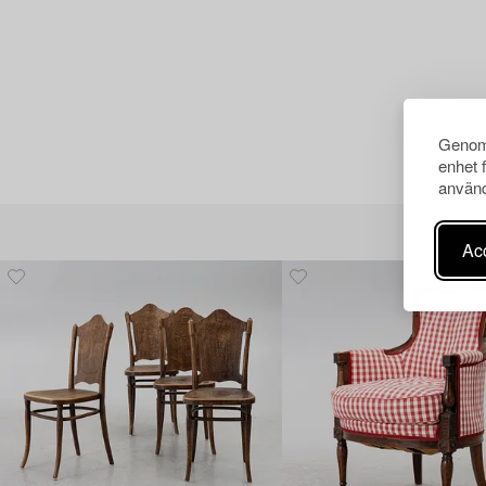
Genom 
enhet 
använd
Acc