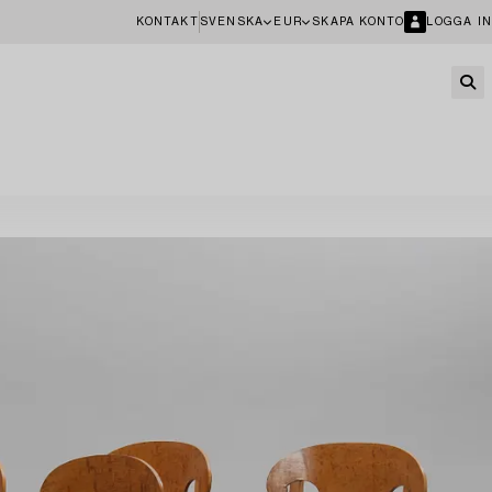
KONTAKT
SVENSKA
EUR
SKAPA KONTO
LOGGA IN