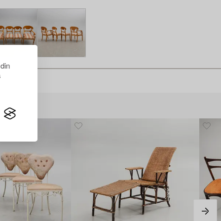
 din
s