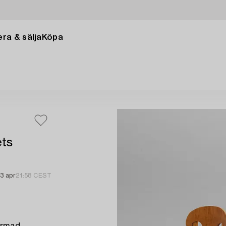
ra & sälja
Köpa
ets
3 apr
21:58 CEST