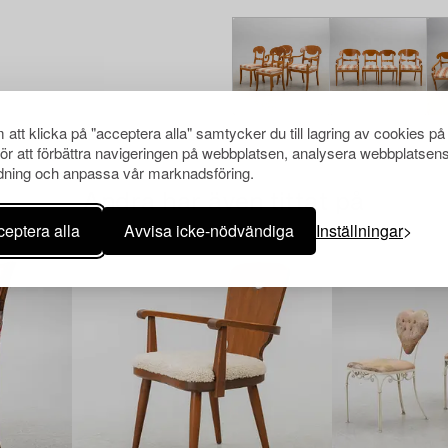
att klicka på "acceptera alla" samtycker du till lagring av cookies på
för att förbättra navigeringen på webbplatsen, analysera webbplatsen
ning och anpassa vår marknadsföring.
Andra har även tittat på
eptera alla
Avvisa icke-nödvändiga
Inställningar