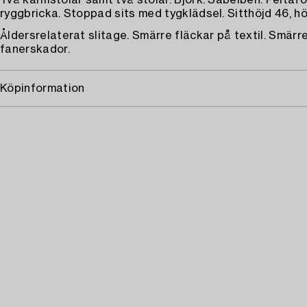
Två karmstolar samt två stolar. Björk. Sabelben. Peltaf
ryggbricka. Stoppad sits med tygklädsel. Sitthöjd 46, hö
Åldersrelaterat slitage. Smärre fläckar på textil. Smärr
fanerskador.
Köpinformation