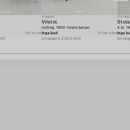
1726623
172740
Vilstol,
Stola
.
rotting, 1900-talets början.
4 st, 1
2d 14 tim
Inga bud
15 tim 24m
Inga b
SEK
Utropspris
3 000 SEK
Utrops