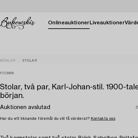
Onlineauktioner
Liveauktioner
Värde
MÖBLER
STOLAR
1709968
Stolar, två par, Karl-Johan-stil. 1900-tal
början.
Auktionen avslutad
2
Har du ett liknande föremål du vill få värderat?
Kontakta oss