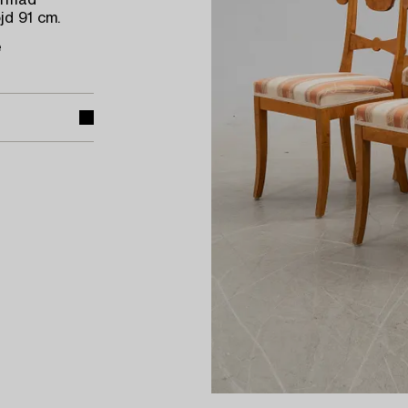
ormad
jd 91 cm.
e