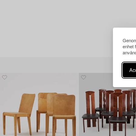
Genom 
enhet 
använd
Acc