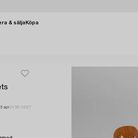
ra & sälja
Köpa
ets
3 apr
21:58 CEST