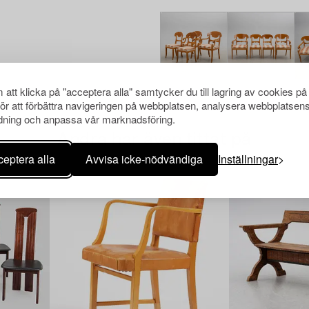
att klicka på "acceptera alla" samtycker du till lagring av cookies på
för att förbättra navigeringen på webbplatsen, analysera webbplatsen
ning och anpassa vår marknadsföring.
Andra har även tittat på
eptera alla
Avvisa icke-nödvändiga
Inställningar