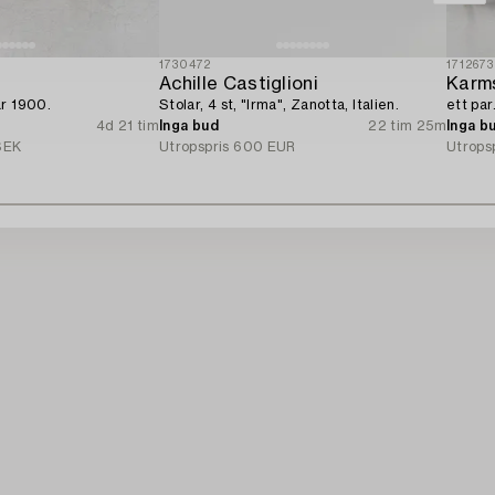
1730472
1712673
Achille Castiglioni
Karms
år 1900.
Stolar, 4 st, "Irma", Zanotta, Italien.
ett par
4d 21 tim
Inga bud
22 tim 25m
Inga b
SEK
Utropspris
600 EUR
Utrops