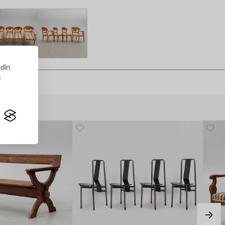
 din
s