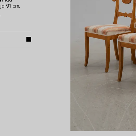
ormad
jd 91 cm.
e