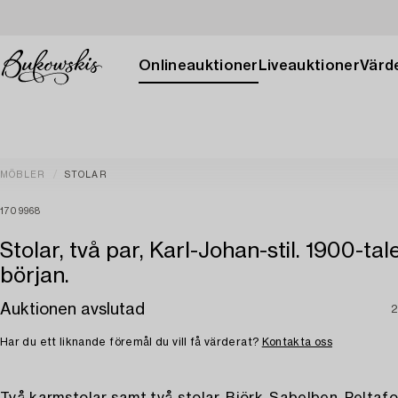
Onlineauktioner
Liveauktioner
Värde
MÖBLER
STOLAR
1709968
Stolar, två par, Karl-Johan-stil. 1900-tal
början.
Auktionen avslutad
2
Har du ett liknande föremål du vill få värderat?
Kontakta oss