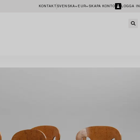
KONTAKT
SVENSKA
EUR
SKAPA KONTO
LOGGA IN