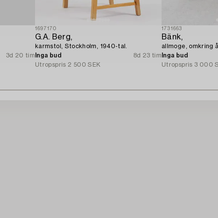
1697170
1731663
G.A. Berg,
Bänk,
karmstol, Stockholm, 1940-tal.
allmoge, omkring 
3d 20 tim
Inga bud
8d 23 tim
Inga bud
Utropspris
2 500 SEK
Utropspris
3 000 