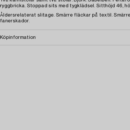
Två karmstolar samt två stolar. Björk. Sabelben. Peltaf
ryggbricka. Stoppad sits med tygklädsel. Sitthöjd 46, hö
Åldersrelaterat slitage. Smärre fläckar på textil. Smärr
fanerskador.
Köpinformation