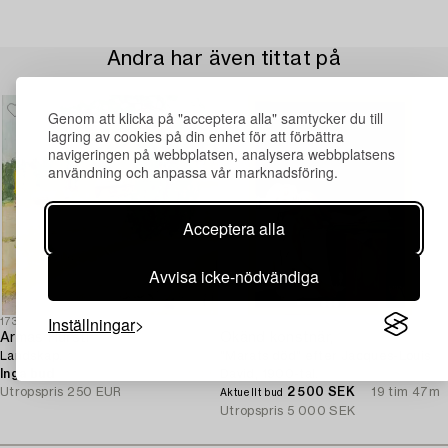
Andra har även tittat på
Genom att klicka på "acceptera alla" samtycker du till
lagring av cookies på din enhet för att förbättra
navigeringen på webbplatsen, analysera webbplatsens
användning och anpassa vår marknadsföring.
Acceptera alla
Avvisa icke-nödvändiga
Inställningar
1732169
1723110
Armas Hursti
Okänd konstnär,
Landskap.
"Marats död" efter Jacques-Louis
Inga bud
4d 19 tim
David, 1900-tal.
Utropspris
250 EUR
2 500 SEK
19 tim 47m
Aktuellt bud
Utropspris
5 000 SEK