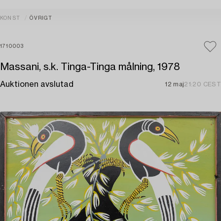
KONST
ÖVRIGT
1710003
Massani, s.k. Tinga-Tinga målning, 1978
Auktionen avslutad
12 maj
21:20 CEST