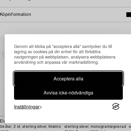
Köpinformation
Andra har även tittat på
Genom att klicka på "acceptera alla" samtycker du till
lagring av cookies på din enhet för att förbättra
navigeringen på webbplatsen, analysera webbplatsens
användning och anpassa vår marknadsföring.
Acceptera alla
Avvisa icke-nödvändiga
Inställningar
1723174
1729315
1
Elon Arenhill
Gallerskål med hänkel,
P
Skålar, 2 st, sterling silver, Malmö,
sterling silver, monogramsignerad
o