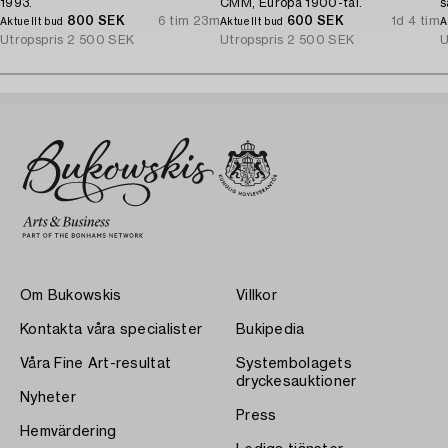
1993.
CMM, Europa 1900-tal.
s
800 SEK
6 tim 23m
600 SEK
1d 4 tim
Aktuellt bud
Aktuellt bud
A
Utropspris
2 500 SEK
Utropspris
2 500 SEK
U
Om Bukowskis
Villkor
Kontakta våra specialister
Bukipedia
Våra Fine Art-resultat
Systembolagets
dryckesauktioner
Nyheter
Press
Hemvärdering