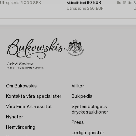
Utropspris
3 000 SEK
50 EUR
5d 18 tim
Aktuellt bud
A
Utropspris
250 EUR
U
Om Bukowskis
Villkor
Kontakta våra specialister
Bukipedia
Våra Fine Art-resultat
Systembolagets
dryckesauktioner
Nyheter
Press
Hemvärdering
Lediga tjänster