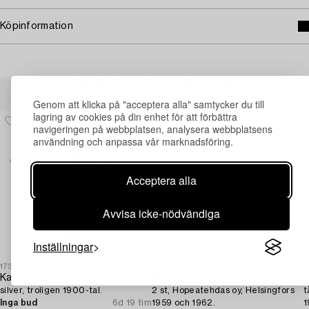
Köpinformation
Andra har även tittat på
Genom att klicka på "acceptera alla" samtycker du till
lagring av cookies på din enhet för att förbättra
navigeringen på webbplatsen, analysera webbplatsens
användning och anpassa vår marknadsföring.
Acceptera alla
Avvisa icke-nödvändiga
Inställningar
1731607
1730905
1
Kaffekanna,
Fat,
I
silver, troligen 1900-tal.
2 st, Hopeatehdas oy, Helsingfors
t
Inga bud
6d 19 tim
1959 och 1962.
1