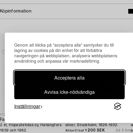
Köpinformation
Andra har även tittat på
Genom att klicka på "acceptera alla" samtycker du till
lagring av cookies på din enhet för att förbättra
navigeringen på webbplatsen, analysera webbplatsens
användning och anpassa vår marknadsföring.
Acceptera alla
Avvisa icke-nödvändiga
Inställningar
1730905
1729436
1
Fat,
Gräddkanna och senapskanna,
S
2 st, Hopeatehdas oy, Helsingfors
silver, Stockholm, 1826-1932.
s
1959 och 1962.
1 200 SEK
2d 3 tim
s
Aktuellt bud