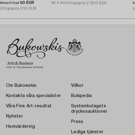
50 EUR
3d 4 tim
Utropspris
2 500 SEK
Aktuellt bud
A
Utropspris
250 EUR
U
Om Bukowskis
Villkor
Kontakta våra specialister
Bukipedia
Våra Fine Art-resultat
Systembolagets
dryckesauktioner
Nyheter
Press
Hemvärdering
Lediga tjänster