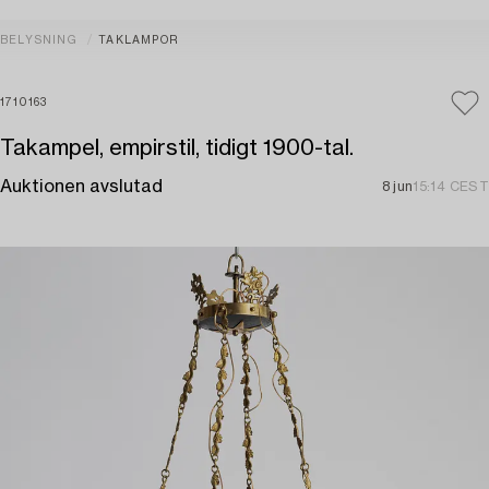
BELYSNING
TAKLAMPOR
1710163
Takampel, empirstil, tidigt 1900-tal.
Auktionen avslutad
8 jun
15:14 CEST