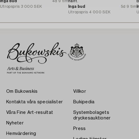
Inga bud
4d 9 tim
hälft.
B
Utropspris
3 000 SEK
Inga bud
5d 9 tim
1
I
Utropspris
4 000 SEK
U
Om Bukowskis
Villkor
Kontakta våra specialister
Bukipedia
Våra Fine Art-resultat
Systembolagets
dryckesauktioner
Nyheter
Press
Hemvärdering