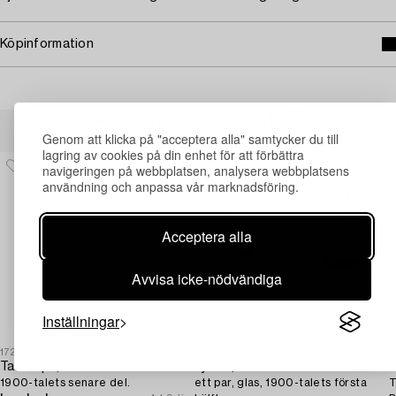
Köpinformation
Andra har även tittat på
Genom att klicka på "acceptera alla" samtycker du till
lagring av cookies på din enhet för att förbättra
navigeringen på webbplatsen, analysera webbplatsens
användning och anpassa vår marknadsföring.
Acceptera alla
Avvisa icke-nödvändiga
Inställningar
1726950
1707155
1
Taklampa,
Lyktor,
H
1900-talets senare del.
ett par, glas, 1900-talets första
T