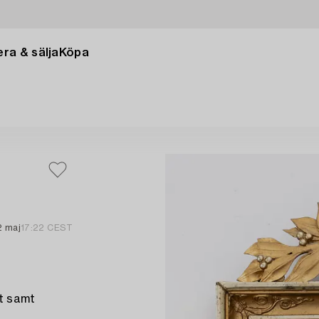
ra & sälja
Köpa
2 maj
17:22 CEST
nt samt