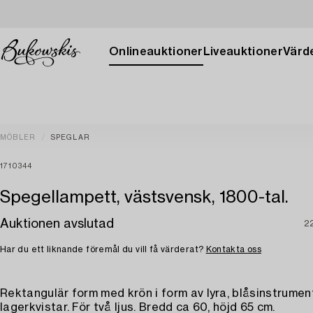
Onlineauktioner
Liveauktioner
Värde
MÖBLER
SPEGLAR
1710344
Spegellampett, västsvensk, 1800-tal.
Auktionen avslutad
2
Har du ett liknande föremål du vill få värderat?
Kontakta oss
Rektangulär form med krön i form av lyra, blåsinstrume
lagerkvistar. För två ljus. Bredd ca 60, höjd 65 cm.