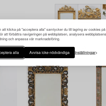
att klicka på "acceptera alla" samtycker du till lagring av cookies på
för att förbättra navigeringen på webbplatsen, analysera webbplatsen
ning och anpassa vår marknadsföring.
Andra har även tittat på
eptera alla
Avvisa icke-nödvändiga
Inställningar