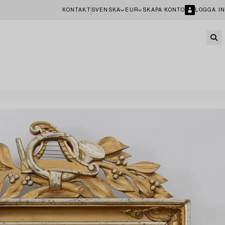
KONTAKT
SVENSKA
EUR
SKAPA KONTO
LOGGA IN