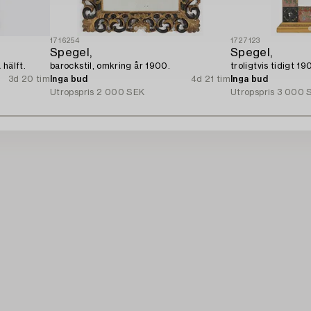
1716254
1727123
Spegel,
Spegel,
hälft.
barockstil, omkring år 1900.
troligtvis tidigt 19
3d 20 tim
Inga bud
4d 21 tim
Inga bud
Utropspris
2 000 SEK
Utropspris
3 000 