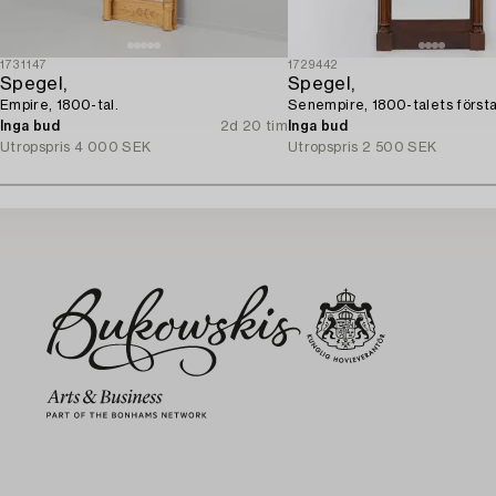
1731147
1729442
Spegel,
Spegel,
Empire, 1800-tal.
Senempire, 1800-talets första 
Inga bud
2d 20 tim
Inga bud
Utropspris
4 000 SEK
Utropspris
2 500 SEK