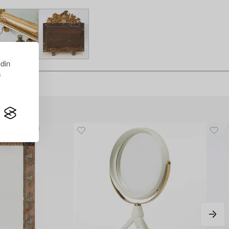
 din
s