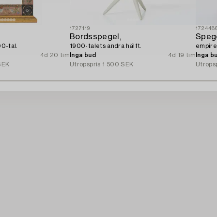
1727119
172448
Bordsspegel,
Spege
00-tal.
1900-talets andra hälft.
empire,
4d 20 tim
Inga bud
4d 19 tim
Inga b
SEK
Utropspris
1 500 SEK
Utrops