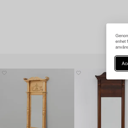
Genom 
enhet 
använd
Acc