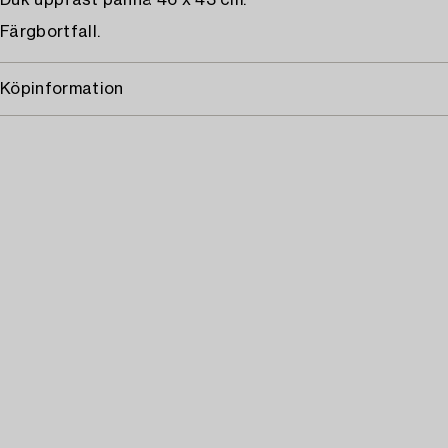
Duk uppfäst pannå 46 x 43 cm.
Färgbortfall.
Köpinformation