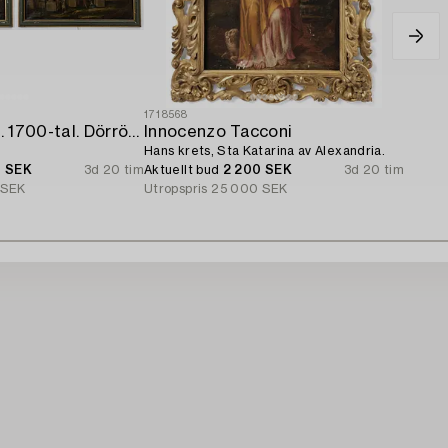
1718568
Italiensk skola. 1700-tal. Dörröverstycken,
Innocenzo Tacconi
Hans krets, Sta Katarina av Alexandria.
0 SEK
3d 20 tim
Aktuellt bud
2 200 SEK
3d 20 tim
 SEK
Utropspris
25 000 SEK