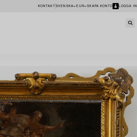
KONTAKT
SVENSKA
EUR
SKAPA KONTO
LOGGA IN