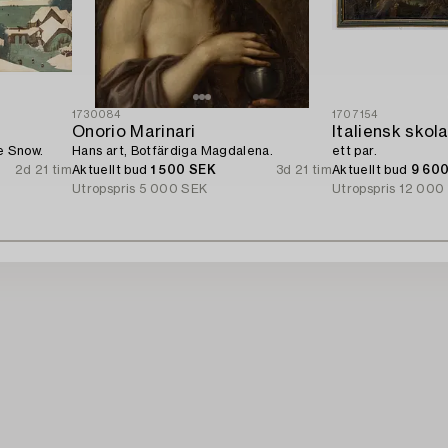
1730084
1707154
Onorio Marinari
e Snow.
Hans art, Botfärdiga Magdalena.
ett par.
2d 21 tim
Aktuellt bud
1 500 SEK
3d 21 tim
Aktuellt bud
9 60
Utropspris
5 000 SEK
Utropspris
12 000