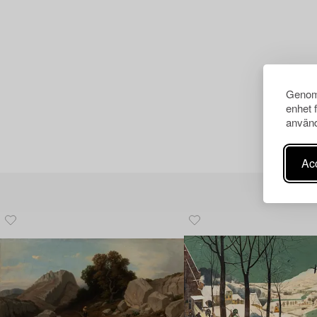
Genom 
enhet 
använd
Acc