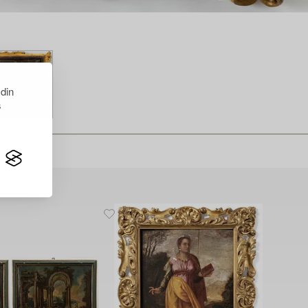
 din
s