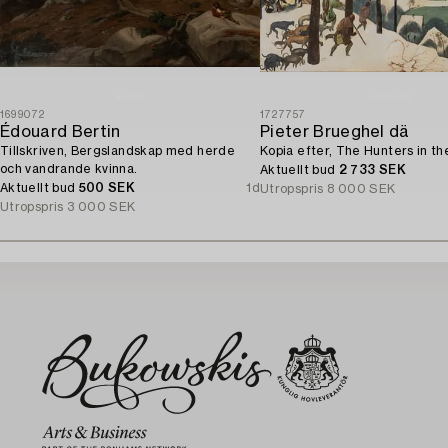
1699072
1727757
Édouard Bertin
Pieter Brueghel dä
Tillskriven, Bergslandskap med herde
Kopia efter, The Hunters in th
och vandrande kvinna.
Aktuellt bud
2 733 SEK
Aktuellt bud
500 SEK
1d
Utropspris
8 000 SEK
Utropspris
3 000 SEK