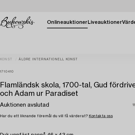
Onlineauktioner
Liveauktioner
Värde
KONST
ÄLDRE INTERNATIONELL KONST
1710410
Flamländsk skola, 1700-tal, Gud fördriv
och Adam ur Paradiset
Auktionen avslutad
1
Har du ett liknande föremål du vill få värderat?
Kontakta oss