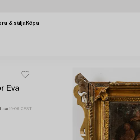
ra & sälja
Köpa
er Eva
6 apr
19:06 CEST