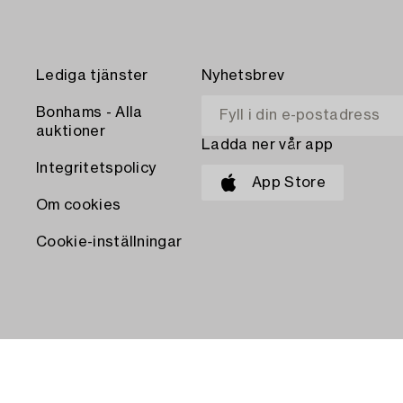
Lediga tjänster
Nyhetsbrev
Bonhams - Alla
auktioner
Ladda ner vår app
Integritetspolicy
App Store
Om cookies
Cookie-inställningar
BETALA MED