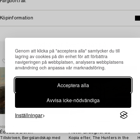
Färgbortfall.
Köpinformation
Andra har även tittat på
Genom att klicka på "acceptera alla" samtycker du till
lagring av cookies på din enhet för att förbättra
navigeringen på webbplatsen, analysera webbplatsens
användning och anpassa vår marknadsföring.
Acceptera alla
Avvisa icke-nödvändiga
Inställningar
1699072
1727757
1
Édouard Bertin
Pieter Brueghel dä
O
Tillskriven, Bergslandskap med
Kopia efter, The Hunters in the
H