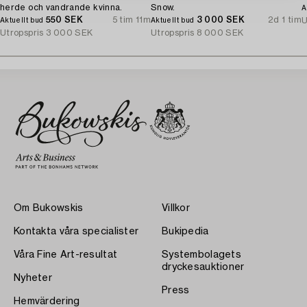
herde och vandrande kvinna.
Snow.
A
550 SEK
5 tim 11m
3 000 SEK
2d 1 tim
U
Aktuellt bud
Aktuellt bud
Utropspris
3 000 SEK
Utropspris
8 000 SEK
Om Bukowskis
Villkor
Kontakta våra specialister
Bukipedia
Våra Fine Art-resultat
Systembolagets
dryckesauktioner
Nyheter
Press
Hemvärdering