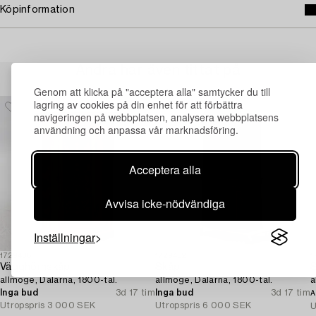
Köpinformation
Andra har även tittat på
Genom att klicka på "acceptera alla" samtycker du till
lagring av cookies på din enhet för att förbättra
navigeringen på webbplatsen, analysera webbplatsens
användning och anpassa vår marknadsföring.
Acceptera alla
Avvisa icke-nödvändiga
Inställningar
1729438
1729432
1
Vägghörnskåp,
Skåp,
S
allmoge, Dalarna, 1800-tal.
allmoge, Dalarna, 1800-tal.
a
Inga bud
3d 17 tim
Inga bud
3d 17 tim
A
Utropspris
3 000 SEK
Utropspris
6 000 SEK
U