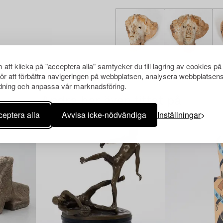
att klicka på "acceptera alla" samtycker du till lagring av cookies på
för att förbättra navigeringen på webbplatsen, analysera webbplatsen
ning och anpassa vår marknadsföring.
Andra har även tittat på
eptera alla
Avvisa icke-nödvändiga
Inställningar