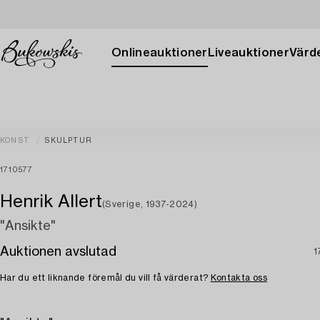
Onlineauktioner
Liveauktioner
Värde
KONST
SKULPTUR
1710577
Henrik Allert
(Sverige, 1937-2024)
"Ansikte"
Auktionen avslutad
1
Har du ett liknande föremål du vill få värderat?
Kontakta oss