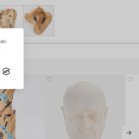
 din
s