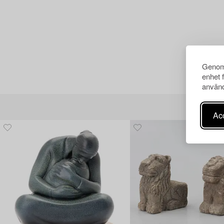
Genom 
enhet 
använd
Acc