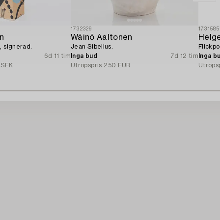
1732329
1731585
n
Wäinö Aaltonen
Helg
, signerad.
Jean Sibelius.
Flickpo
6d 11 tim
Inga bud
7d 12 tim
Inga b
 SEK
Utropspris
250 EUR
Utrops