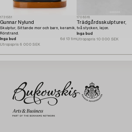
1731581
1708518
Gunnar Nylund
Trädgårdsskulpturer,
Skulptur, Sittande mor och barn, keramik,
två stycken, lejon.
Rörstrand.
Inga bud
Inga bud
6d 13 tim
Utropspris
10 000 SEK
Utropspris
6 000 SEK