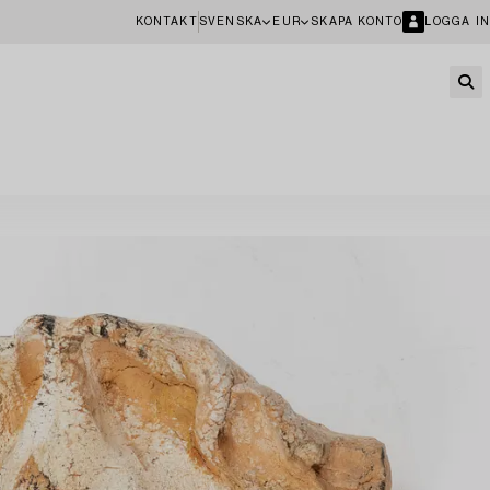
KONTAKT
SVENSKA
EUR
SKAPA KONTO
LOGGA IN