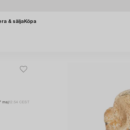
ra & sälja
Köpa
7 maj
12:54 CEST