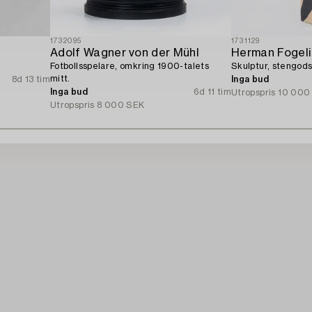
1732095
1731129
Adolf Wagner von der Mühl
Herman Fogeli
Fotbollsspelare, omkring 1900-talets
Skulptur, stengods
mitt.
8d 13 tim
Inga bud
Inga bud
6d 11 tim
Utropspris
10 000
Utropspris
8 000 SEK