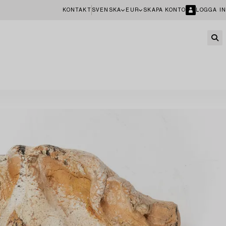
KONTAKT
SVENSKA
EUR
SKAPA KONTO
LOGGA IN