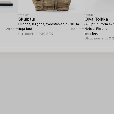
1717294
1726154
Skulptur,
Oiva Toikka
Buddha, lergods, sydostasien, 1900-tal.
Skulptur i form av 
Notsjö, Finland.
2d 1 tim
Inga bud
6d 2 tim
Inga bud
Utropspris
4 000 SEK
Utropspris
2 500 