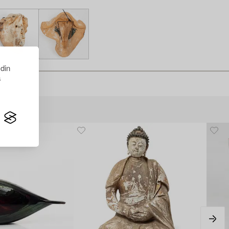
 din
s