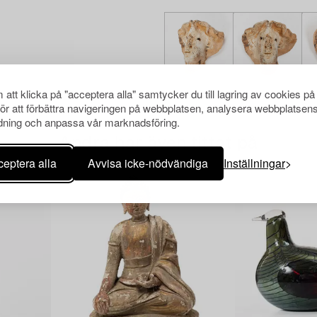
att klicka på "acceptera alla" samtycker du till lagring av cookies på
för att förbättra navigeringen på webbplatsen, analysera webbplatsen
ning och anpassa vår marknadsföring.
Andra har även tittat på
eptera alla
Avvisa icke-nödvändiga
Inställningar