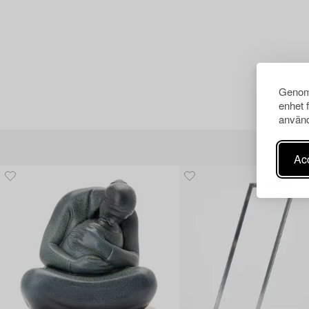
Genom 
enhet 
använd
Acc