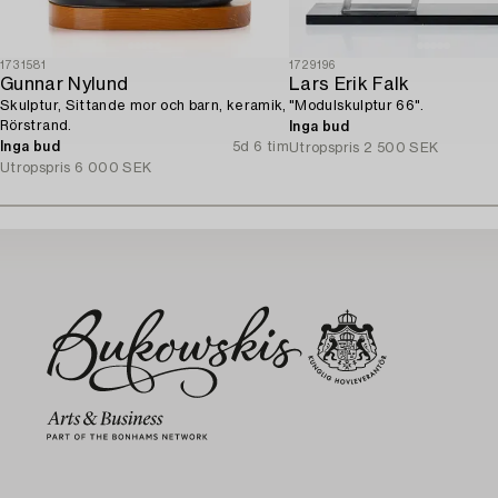
1731581
1729196
Gunnar Nylund
Lars Erik Falk
Skulptur, Sittande mor och barn, keramik,
"Modulskulptur 66".
Rörstrand.
Inga bud
Inga bud
5d 6 tim
Utropspris
2 500 SEK
Utropspris
6 000 SEK