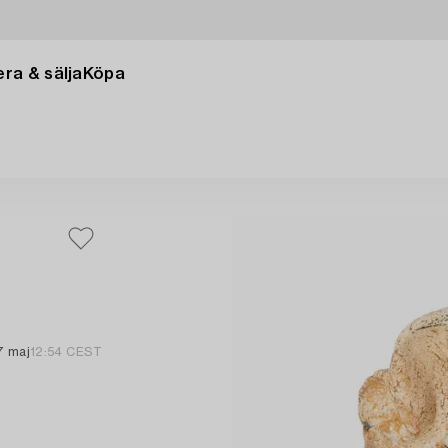
ra & sälja
Köpa
7 maj
12:54 CEST