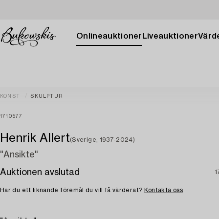
Onlineauktioner
Liveauktioner
Värde
KONST
SKULPTUR
1710577
Henrik Allert
(Sverige, 1937-2024)
"Ansikte"
Auktionen avslutad
1
Har du ett liknande föremål du vill få värderat?
Kontakta oss