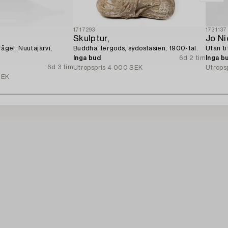
1717293
1731137
Skulptur,
Jo N
fågel, Nuutajärvi,
Buddha, lergods, sydostasien, 1900-tal.
Utan ti
Inga bud
6d 2 tim
Inga b
6d 3 tim
Utropspris
4 000 SEK
Utrops
SEK