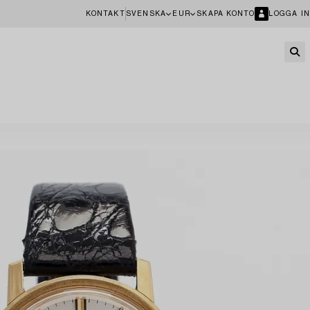
KONTAKT
SVENSKA
EUR
SKAPA KONTO
LOGGA IN