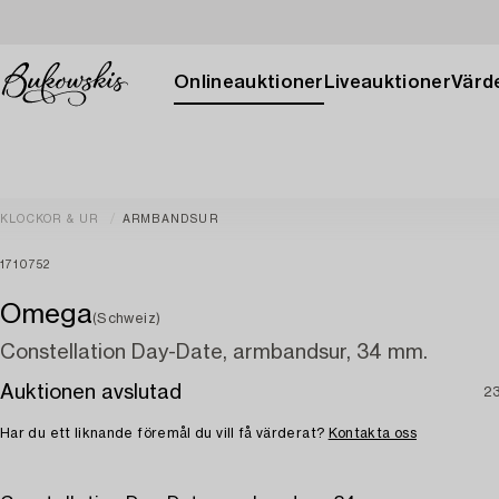
Onlineauktioner
Liveauktioner
Värde
KLOCKOR & UR
ARMBANDSUR
1710752
Omega
(Schweiz)
Constellation Day-Date, armbandsur, 34 mm.
Auktionen avslutad
23
Har du ett liknande föremål du vill få värderat?
Kontakta oss