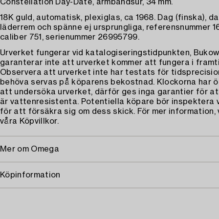
Constellation Day-Date, armbandsur, 34 mm.
18K guld, automatisk, plexiglas, ca 1968. Dag (finska), d
läderrem och spänne ej ursprungliga, referensnummer 1
caliber 751, serienummer 26995799.
Urverket fungerar vid katalogiseringstidpunkten, Buko
garanterar inte att urverket kommer att fungera i framt
Observera att urverket inte har testats för tidsprecisi
behöva servas på köparens bekostnad. Klockorna har ö
att undersöka urverket, därför ges inga garantier för a
är vattenresistenta. Potentiella köpare bör inspektera 
för att försäkra sig om dess skick. För mer information, 
våra Köpvillkor.
Mer om Omega
Köpinformation