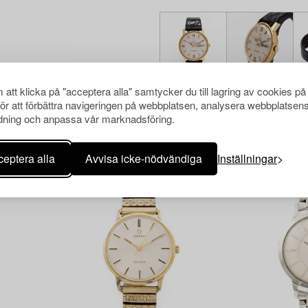
att klicka på "acceptera alla" samtycker du till lagring av cookies på
för att förbättra navigeringen på webbplatsen, analysera webbplatsen
ning och anpassa vår marknadsföring.
Andra har även tittat på
eptera alla
Avvisa icke-nödvändiga
Inställningar