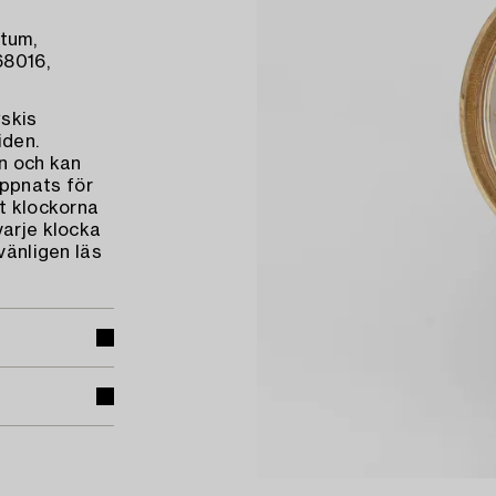
atum,
68016,
wskis
iden.
on och kan
ppnats för
tt klockorna
varje klocka
vänligen läs