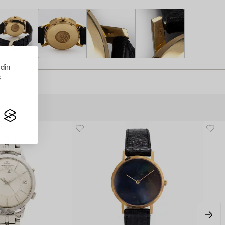
 din
s