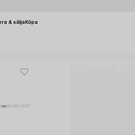
ra & sälja
Köpa
 apr
20:50 CEST