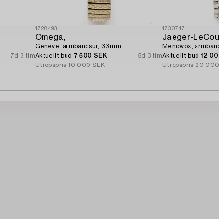
1728493
1730747
Omega,
Jaeger-LeCoul
.
Genève, armbandsur, 33 mm.
Memovox, armband
7d 3 tim
Aktuellt bud
7 500 SEK
5d 3 tim
Aktuellt bud
12 0
Utropspris
10 000 SEK
Utropspris
20 000