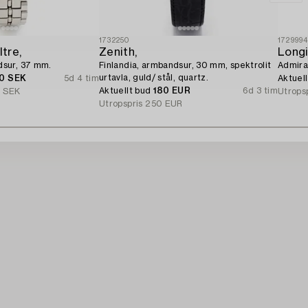
1732250
172999
tre,
Zenith,
Longi
sur, 37 mm.
Finlandia, armbandsur, 30 mm, spektrolit
Admira
urtavla, guld/ stål, quartz.
00 SEK
5d 4 tim
Aktuel
Aktuellt bud
180 EUR
6d 3 tim
 SEK
Utrops
Utropspris
250 EUR