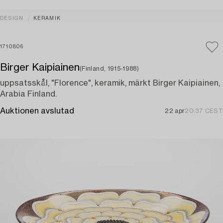
DESIGN
KERAMIK
1710806
Birger Kaipiainen
(Finland, 1915-1988)
uppsatsskål, "Florence", keramik, märkt Birger Kaipiainen,
Arabia Finland.
Auktionen avslutad
22 apr
20:37 CEST