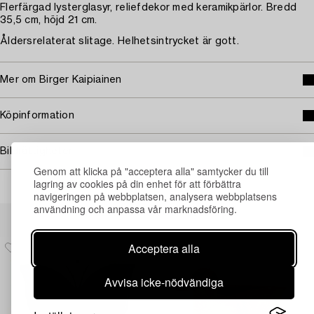
Flerfärgad lysterglasyr, reliefdekor med keramikpärlor. Bredd
35,5 cm, höjd 21 cm.
Åldersrelaterat slitage. Helhetsintrycket är gott.
Mer om Birger Kaipiainen
Köpinformation
Bildrättigheter
Genom att klicka på "acceptera alla" samtycker du till
lagring av cookies på din enhet för att förbättra
navigeringen på webbplatsen, analysera webbplatsens
användning och anpassa vår marknadsföring.
Andra har även tittat på
Acceptera alla
Avvisa icke-nödvändiga