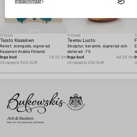
Inställningar
1732415
1731946
1
Taisto Kaasinen
Teemu Luoto
F
Relief, stengods, signerad
Skulptur, keramik, signerad och
E
Kaasinen Arabia Finland.
daterad -75.
s
Inga bud
7d 22 tim
Inga bud
4d 22 tim
F
I
Utropspris
500 EUR
Utropspris
250 EUR
U