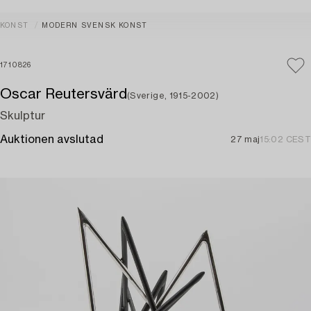
KONST
MODERN SVENSK KONST
1710826
Oscar Reutersvärd
(Sverige, 1915-2002)
Skulptur
Auktionen avslutad
27 maj
15:02 CEST