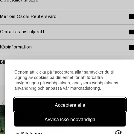
Obetydligt slitage
Mer om Oscar Reutersvärd
Omfattas av följerätt
Köpinformation
Bildrättigheter
Genom att klicka på "acceptera alla" samtycker du till
lagring av cookies på din enhet för att förbättra
navigeringen på webbplatsen, analysera webbplatsens
användning och anpassa vår marknadsföring.
Andra har även tittat på
Acceptera alla
Avvisa icke-nödvändiga
Inställningar