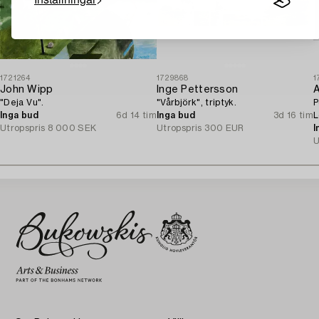
1721264
1729868
1
John Wipp
Inge Pettersson
A
"Deja Vu".
"Vårbjörk", triptyk.
P
Inga bud
6d 14 tim
Inga bud
3d 16 tim
L
Utropspris
8 000 SEK
Utropspris
300 EUR
f
I
U