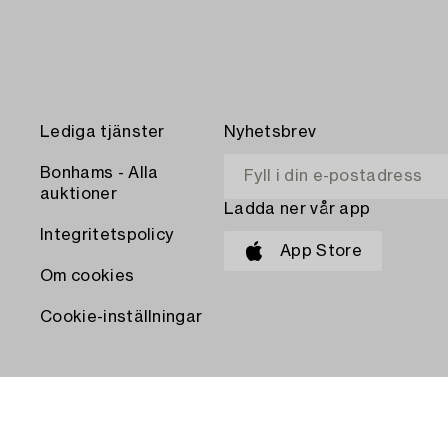
Lediga tjänster
Nyhetsbrev
Bonhams - Alla
auktioner
Ladda ner vår app
Integritetspolicy
App Store
Om cookies
Cookie-inställningar