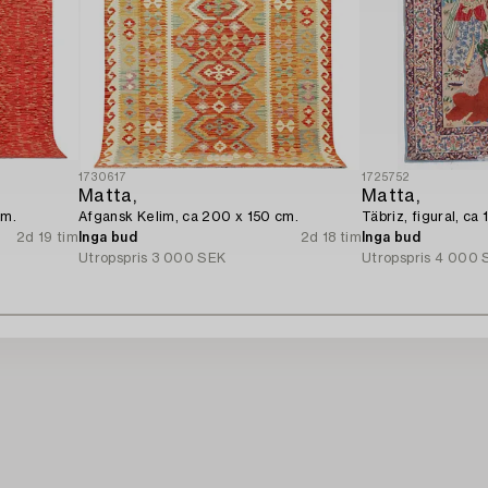
1730617
1725752
Matta,
Matta,
cm.
Afgansk Kelim, ca 200 x 150 cm.
Täbriz, figural, ca
2d 19 tim
Inga bud
2d 18 tim
Inga bud
Utropspris
3 000 SEK
Utropspris
4 000 