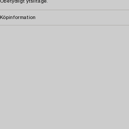
Obetydligt ytslitage.
Köpinformation