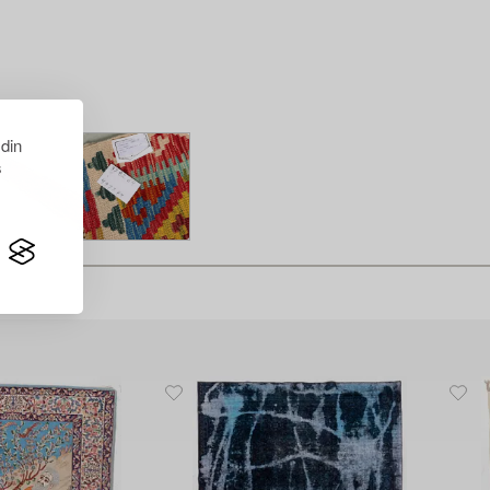
 din
s