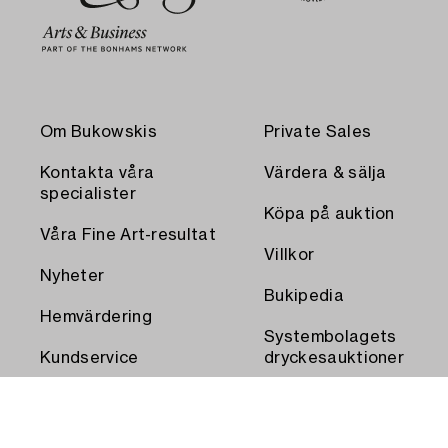
Om Bukowskis
Private Sales
Kontakta våra
Värdera & sälja
specialister
Köpa på auktion
Våra Fine Art-resultat
Villkor
Nyheter
Bukipedia
Hemvärdering
Systembolagets
Kundservice
dryckesauktioner
Transport och
Press
uthämtning