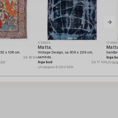
1728504
1716683
Matta,
Matt
 152 x 108 cm.
Vintage Design, ca 306 x 229 cm,
handbr
samtida..
2d 18 tim
Inga b
Inga bud
2d 17 tim
SEK
Utrops
Utropspris
8 000 SEK