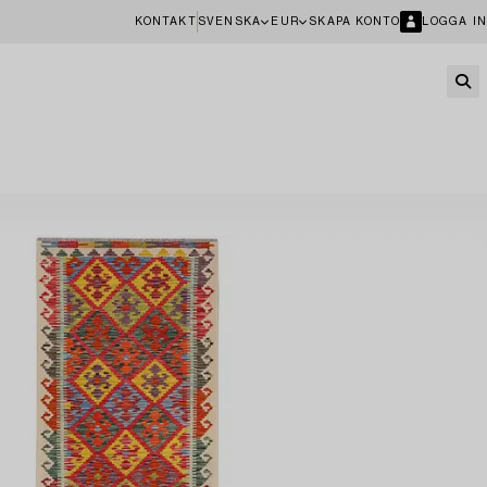
KONTAKT
SVENSKA
EUR
SKAPA KONTO
LOGGA IN