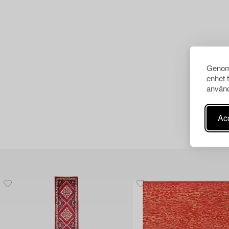
Genom 
enhet 
använd
Acc