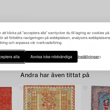
att klicka på "acceptera alla" samtycker du till lagring av cookies på
för att förbättra navigeringen på webbplatsen, analysera webbplatsen
ning och anpassa vår marknadsföring.
eptera alla
Avvisa icke-nödvändiga
Inställningar
Andra har även tittat på