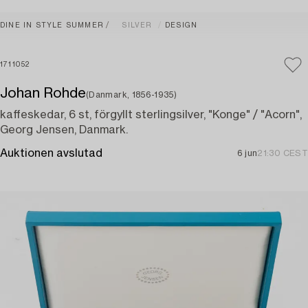
DINE IN STYLE SUMMER
SILVER
DESIGN
1711052
Johan Rohde
(Danmark, 1856-1935)
kaffeskedar, 6 st, förgyllt sterlingsilver, "Konge" / "Acorn",
Georg Jensen, Danmark.
Auktionen avslutad
6 jun
21:30 CEST