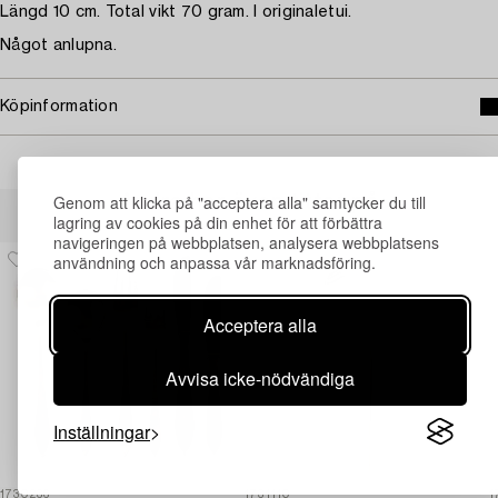
Längd 10 cm. Total vikt 70 gram. I originaletui.
Något anlupna.
Köpinformation
Genom att klicka på "acceptera alla" samtycker du till
Andra har även tittat på
lagring av cookies på din enhet för att förbättra
navigeringen på webbplatsen, analysera webbplatsens
användning och anpassa vår marknadsföring.
Acceptera alla
Avvisa icke-nödvändiga
Inställningar
1730236
1731110
1