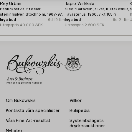
Rey Urban
Tapio Wirkkala
K
Bestickservis, 51 delar,
Slev, "Caravell", silver, Kultakeskus,
s
sterlingsilver, Stockholm, 1967-97.
Tavastehus, 1960, vikt 183 g .
I
Inga bud
6d 19 tim
Inga bud
6d 21 tim
U
Utropspris
40 000 SEK
Utropspris
2 500 SEK
Om Bukowskis
Villkor
Kontakta våra specialister
Bukipedia
Våra Fine Art-resultat
Systembolagets
dryckesauktioner
Nyheter