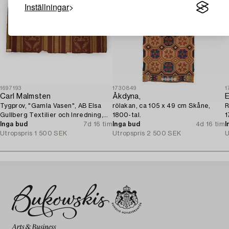
Inställningar
1697193
1730849
1
Carl Malmsten
Åkdyna,
E
Tygprov, "Gamla Vasen", AB Elsa
rölakan, ca 105 x 49 cm Skåne,
R
Gullberg Textilier och Inredning,
1800-tal.
1
Stockholm, 1920-tal.
Inga bud
7d 16 tim
Inga bud
4d 16 tim
I
Utropspris
1 500 SEK
Utropspris
2 500 SEK
U