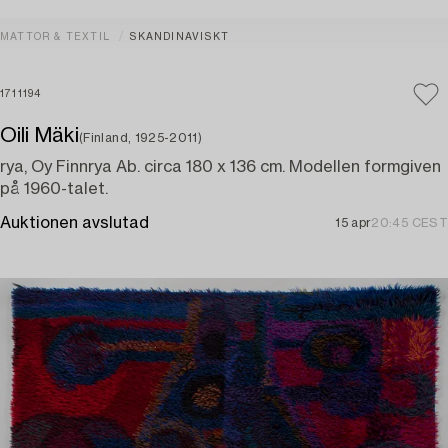
MATTOR & TEXTIL
SKANDINAVISKT
1711194
Oili Mäki
(Finland, 1925-2011)
rya, Oy Finnrya Ab. circa 180 x 136 cm. Modellen formgiven
på 1960-talet.
Auktionen avslutad
15 apr
20:45 CEST