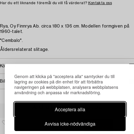
Har du ett liknande föremål du vill få värderat?
Kontakta oss
Rya, Oy Finnrya Ab. circa 180 x 136 cm. Modellen formgiven på
1960-talet.
"Cembalo".
Åldersrelaterat slitage.
Köpinformation
Genom att klicka på "acceptera alla" samtycker du till
lagring av cookies på din enhet för att förbättra
Bildrättigheter
navigeringen på webbplatsen, analysera webbplatsens
användning och anpassa vår marknadsföring.
Andra har även tittat på
Acceptera alla
Avvisa icke-nödvändiga