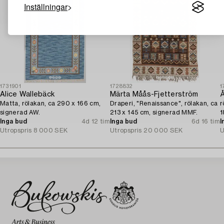
Inställningar
1731901
1728832
1
Alice Wallebäck
Märta Måås-Fjetterström
Å
Matta, rölakan, ca 290 x 166 cm,
Draperi, "Renaissance", rölakan, ca
r
signerad AW.
213 x 145 cm, signerad MMF.
1
Inga bud
4d 12 tim
Inga bud
6d 16 tim
I
Utropspris
8 000 SEK
Utropspris
20 000 SEK
U