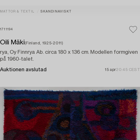
MATTOR & TEXTIL
SKANDINAVISKT
1711194
Oili Mäki
(Finland, 1925-2011)
rya, Oy Finnrya Ab. circa 180 x 136 cm. Modellen formgiven
på 1960-talet.
Auktionen avslutad
15 apr
20:45 CEST