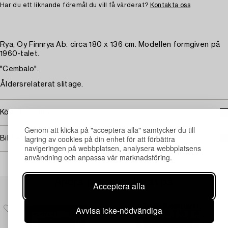
Har du ett liknande föremål du vill få värderat?
Kontakta oss
Rya, Oy Finnrya Ab. circa 180 x 136 cm. Modellen formgiven på
1960-talet.
"Cembalo".
Åldersrelaterat slitage.
Köpinformation
Genom att klicka på "acceptera alla" samtycker du till
lagring av cookies på din enhet för att förbättra
Bildrättigheter
navigeringen på webbplatsen, analysera webbplatsens
användning och anpassa vår marknadsföring.
Andra har även tittat på
Acceptera alla
Avvisa icke-nödvändiga