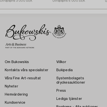
Utropspris
3 000 SEK
Utropspris
6 000 SEK
U
Om Bukowskis
Villkor
Kontakta våra specialister
Bukipedia
Våra Fine Art-resultat
Systembolagets
dryckesauktioner
Nyheter
Press
Hemvärdering
Lediga tjänster
Kundservice