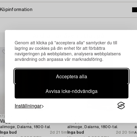
Köpinformation
Andra har även tittat på
Genom att klicka på "acceptera alla" samtycker du till
lagring av cookies på din enhet för att förbättra
navigeringen på webbplatsen, analysera webbplatsens
användning och anpassa vår marknadsföring.
Acceptera alla
Avvisa icke-nödvändiga
Inställningar
1729438
1729432
1
Vägghörnskåp,
Skåp,
S
allmoge, Dalarna, 1800-tal.
allmoge, Dalarna, 1800-tal.
a
Inga bud
2d 21 tim
Inga bud
2d 20 tim
A