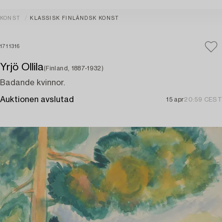
KONST
KLASSISK FINLÄNDSK KONST
1711316
Yrjö Ollila
(Finland, 1887-1932)
Badande kvinnor.
Auktionen avslutad
15 apr
20:59 CEST