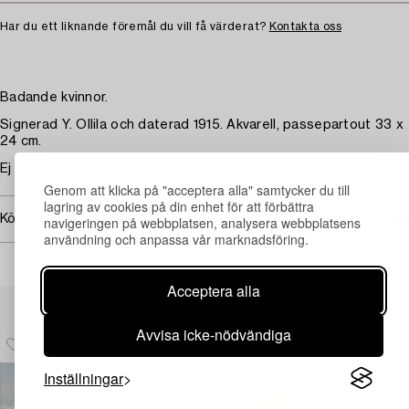
Har du ett liknande föremål du vill få värderat?
Kontakta oss
Badande kvinnor.
Signerad Y. Ollila och daterad 1915. Akvarell, passepartout 33 x
24 cm.
Ej examinerad ur ram.
Genom att klicka på "acceptera alla" samtycker du till
lagring av cookies på din enhet för att förbättra
Köpinformation
navigeringen på webbplatsen, analysera webbplatsens
användning och anpassa vår marknadsföring.
Acceptera alla
Andra har även tittat på
Avvisa icke-nödvändiga
Inställningar