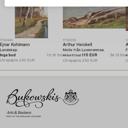
1732443
1730053
1
Ejnar Kohlmann
Arthur Heickell
A
Landskap.
Motiv från Luonnonmaa.
F
Inga bud
7d 16 tim
170 EUR
3d 13 tim
Aktuellt bud
A
Utropspris
250 EUR
Utropspris
250 EUR
U