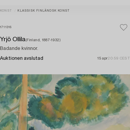
KONST
KLASSISK FINLÄNDSK KONST
1711316
Yrjö Ollila
(Finland, 1887-1932)
Badande kvinnor.
Auktionen avslutad
15 apr
20:59 CEST