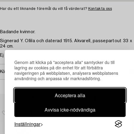
Har du ett liknande föremål du vill få värderat?
Kontakta oss
Badande kvinnor.
Signerad Y. Ollila och daterad 1915. Akvarell, passepartout 33 x
24 cm.
Ej examinerad ur ram.
Genom att klicka på "acceptera alla" samtycker du till
lagring av cookies på din enhet för att förbättra
Köpinformation
navigeringen på webbplatsen, analysera webbplatsens
användning och anpassa vår marknadsföring.
Acceptera alla
Andra har även tittat på
Avvisa icke-nödvändiga
Inställningar