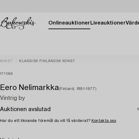
Onlineauktioner
Liveauktioner
Värde
KONST
KLASSISK FINLÄNDSK KONST
1711359
Eero Nelimarkka
(Finland, 1891-1977)
Vintrig by
Auktionen avslutad
1
Har du ett liknande föremål du vill få värderat?
Kontakta oss