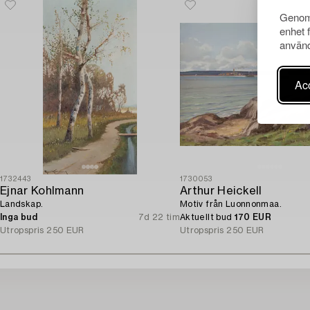
Genom 
enhet 
använd
Acc
1732443
1730053
Ejnar Kohlmann
Arthur Heickell
Landskap.
Motiv från Luonnonmaa.
Inga bud
7d 22 tim
Aktuellt bud
170 EUR
Utropspris
250 EUR
Utropspris
250 EUR