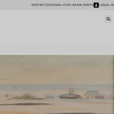
KONTAKT
SVENSKA
EUR
SKAPA KONTO
LOGGA IN