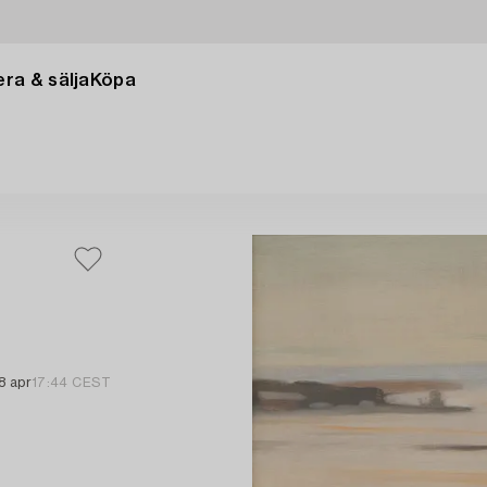
ra & sälja
Köpa
8 apr
17:44 CEST