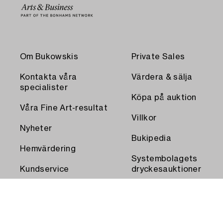
Om Bukowskis
Private Sales
Kontakta våra
Värdera & sälja
specialister
Köpa på auktion
Våra Fine Art-resultat
Villkor
Nyheter
Bukipedia
Hemvärdering
Systembolagets
Kundservice
dryckesauktioner
Transport och
Press
uthämtning