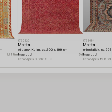
1730620
1732484
Matta,
Matta,
cm.
Afgansk Kelim, ca 200 x 199 cm.
orientalisk, ca 29
1d 1 tim
Inga bud
6d
Inga bud
Utropspris
3 000 SEK
Utropspris
12 000