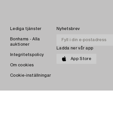
Lediga tjänster
Nyhetsbrev
Bonhams - Alla
auktioner
Ladda ner vår app
Integritetspolicy
App Store
Om cookies
Cookie-inställningar