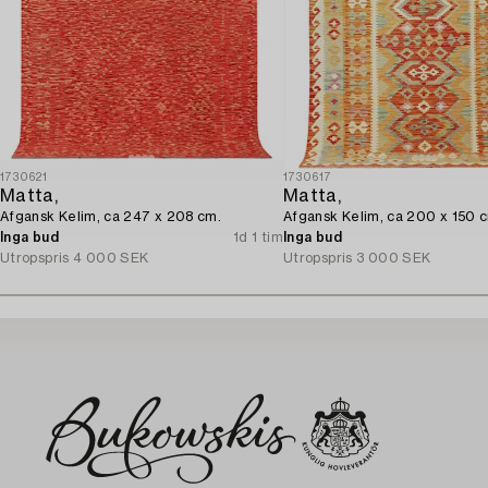
1730621
1730617
Matta,
Matta,
Afgansk Kelim, ca 247 x 208 cm.
Afgansk Kelim, ca 200 x 150 
Inga bud
1d 1 tim
Inga bud
Utropspris
4 000 SEK
Utropspris
3 000 SEK