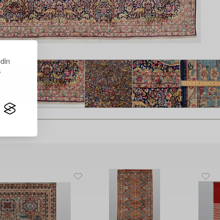
 din
s