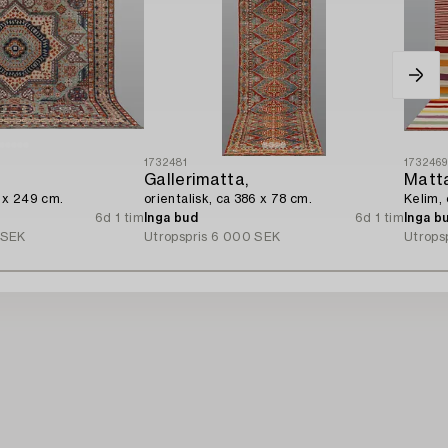
1732481
173246
Gallerimatta,
Matt
6 x 249 cm.
orientalisk, ca 386 x 78 cm.
Kelim,
6d 1 tim
Inga bud
6d 1 tim
Inga b
 SEK
Utropspris
6 000 SEK
Utrops