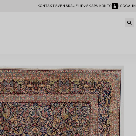
KONTAKT
SVENSKA
EUR
SKAPA KONTO
LOGGA IN