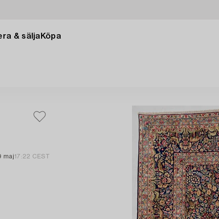
ra & sälja
Köpa
9 maj
17:22 CEST