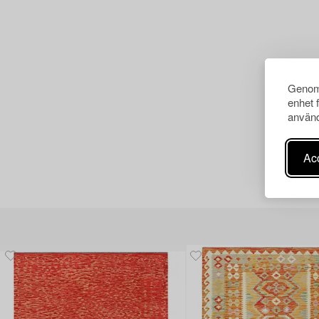
Genom 
enhet 
använd
Acc