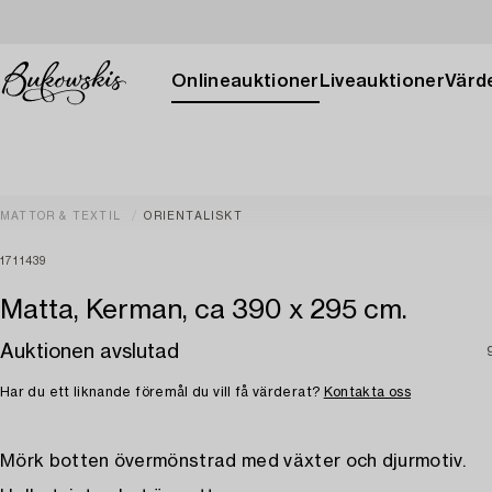
Onlineauktioner
Liveauktioner
Värde
MATTOR & TEXTIL
ORIENTALISKT
1711439
Matta, Kerman, ca 390 x 295 cm.
Auktionen avslutad
Har du ett liknande föremål du vill få värderat?
Kontakta oss
Mörk botten övermönstrad med växter och djurmotiv.