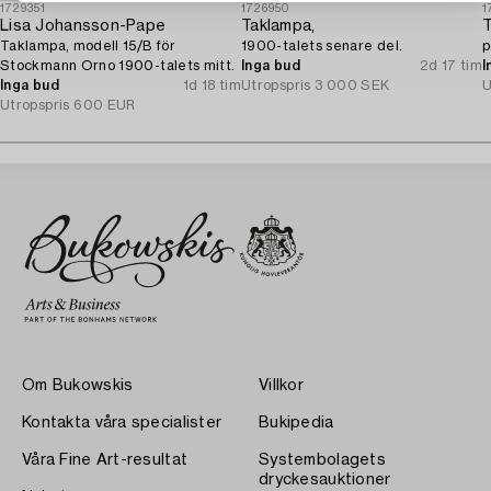
1729351
1726950
1
Lisa Johansson-Pape
Taklampa,
T
Taklampa, modell 15/B för
1900-talets senare del.
p
Stockmann Orno 1900-talets mitt.
Inga bud
2d 17 tim
I
Inga bud
1d 18 tim
Utropspris
3 000 SEK
U
Utropspris
600 EUR
Om Bukowskis
Villkor
Kontakta våra specialister
Bukipedia
Våra Fine Art-resultat
Systembolagets
dryckesauktioner