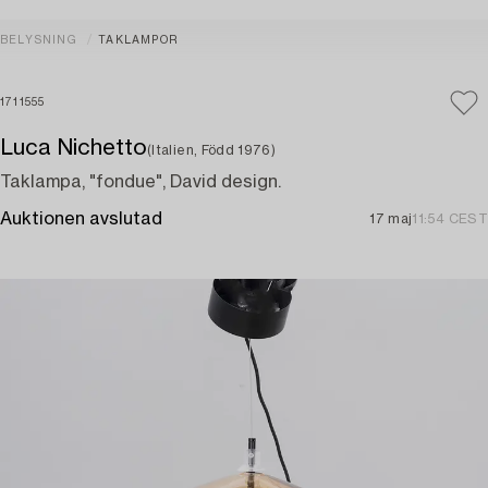
BELYSNING
TAKLAMPOR
1711555
Luca Nichetto
(Italien, Född 1976)
Taklampa, "fondue", David design.
Auktionen avslutad
17 maj
11:54 CEST