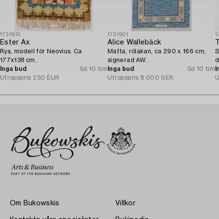
1731816
1731901
1
Ester Ax
Alice Wallebäck
Rya, modell för Neovius. Ca
Matta, rölakan, ca 290 x 166 cm,
S
177x138 cm.
signerad AW.
d
Inga bud
5d 10 tim
Inga bud
5d 10 tim
I
Utropspris
250 EUR
Utropspris
8 000 SEK
U
Om Bukowskis
Villkor