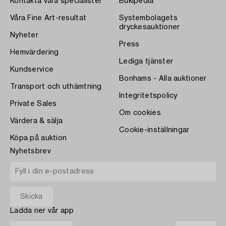
Kontakta våra specialister
Bukipedia
Våra Fine Art-resultat
Systembolagets
dryckesauktioner
Nyheter
Press
Hemvärdering
Lediga tjänster
Kundservice
Bonhams - Alla auktioner
Transport och uthämtning
Integritetspolicy
Private Sales
Om cookies
Värdera & sälja
Cookie-inställningar
Köpa på auktion
Nyhetsbrev
Ladda ner vår app