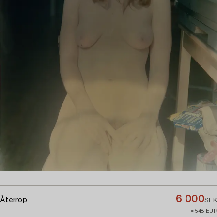
6 000
Återrop
SEK
≈ 548 EUR