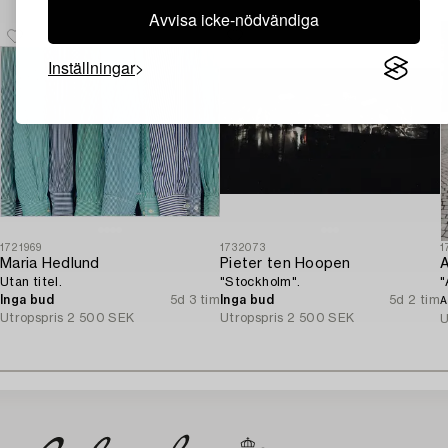
Avvisa icke-nödvändiga
Inställningar
1721969
1732073
1
Maria Hedlund
Pieter ten Hoopen
A
Utan titel.
"Stockholm".
"
Inga bud
5d 3 tim
Inga bud
5d 2 tim
A
Utropspris
2 500 SEK
Utropspris
2 500 SEK
U