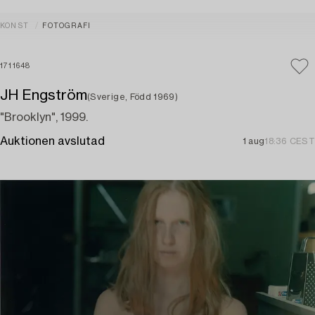
KONST
FOTOGRAFI
1711648
JH Engström
(Sverige, Född 1969)
"Brooklyn", 1999.
Auktionen avslutad
1 aug
18:36 CEST