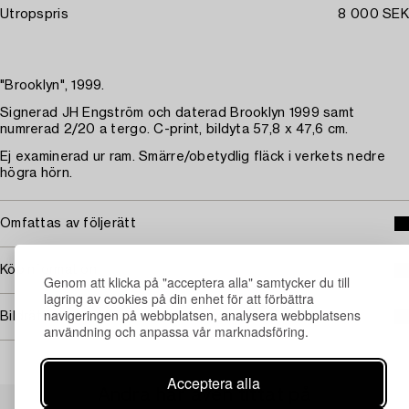
Utropspris
8 000 SEK
"Brooklyn", 1999.
Signerad JH Engström och daterad Brooklyn 1999 samt
numrerad 2/20 a tergo. C-print, bildyta 57,8 x 47,6 cm.
Ej examinerad ur ram. Smärre/obetydlig fläck i verkets nedre
högra hörn.
Omfattas av följerätt
Köpinformation
Genom att klicka på "acceptera alla" samtycker du till
lagring av cookies på din enhet för att förbättra
navigeringen på webbplatsen, analysera webbplatsens
Bildrättigheter
användning och anpassa vår marknadsföring.
Acceptera alla
Andra har även tittat på