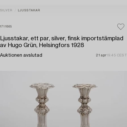
SILVER
LJUSSTAKAR
1711865
Ljusstakar, ett par, silver, finsk importstämplad
av Hugo Grün, Helsingfors 1928
Auktionen avslutad
21 apr
19:45 CEST