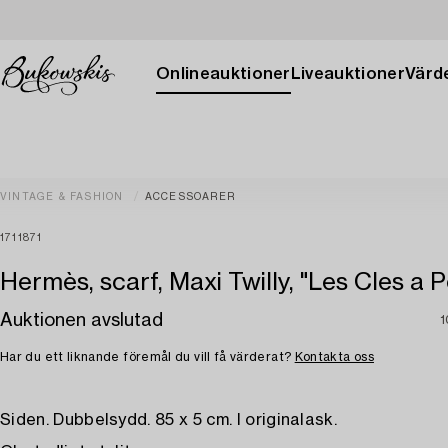
Onlineauktioner
Liveauktioner
Värde
VINTAGE & FASHION
ACCESSOARER
1711871
Hermès, scarf, Maxi Twilly, "Les Cles a Po
Auktionen avslutad
1
Har du ett liknande föremål du vill få värderat?
Kontakta oss
Siden. Dubbelsydd. 85 x 5 cm. I originalask.