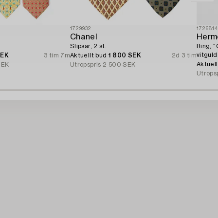
1729932
172681
Chanel
Herm
Slipsar, 2 st.
Ring, 
vitguld
SEK
3 tim 7m
Aktuellt bud
1 800 SEK
2d 3 tim
Aktuel
SEK
Utropspris
2 500 SEK
Utrops