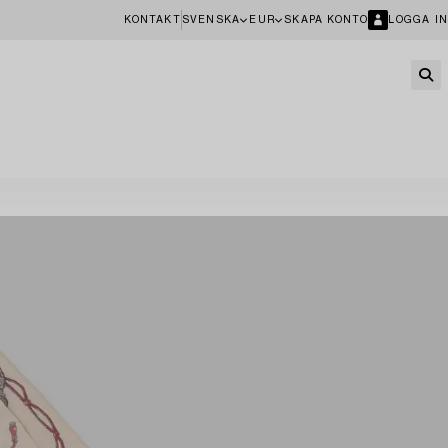
KONTAKT
SVENSKA
EUR
SKAPA KONTO
LOGGA IN