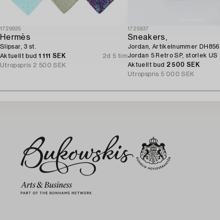
1729925
1725937
Hermès
Sneakers,
Slipsar, 3 st.
Jordan, Artikelnummer DH856
Jordan 5 Retro SP, storlek US 
Aktuellt bud
1 111 SEK
2d 5 tim
Aktuellt bud
2 500 SEK
Utropspris
2 500 SEK
Utropspris
5 000 SEK