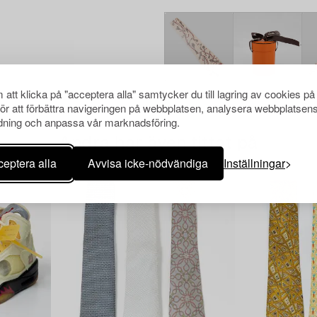
att klicka på "acceptera alla" samtycker du till lagring av cookies på
för att förbättra navigeringen på webbplatsen, analysera webbplatsen
ning och anpassa vår marknadsföring.
Andra har även tittat på
eptera alla
Avvisa icke-nödvändiga
Inställningar