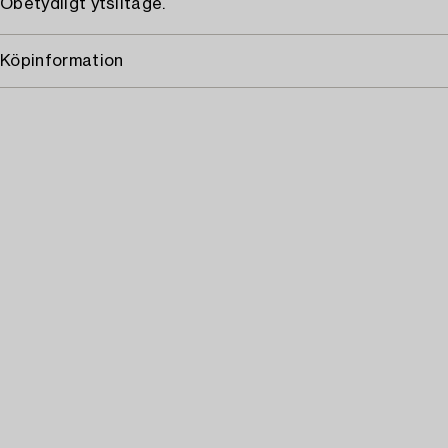
Obetydligt ytslitage.
Köpinformation