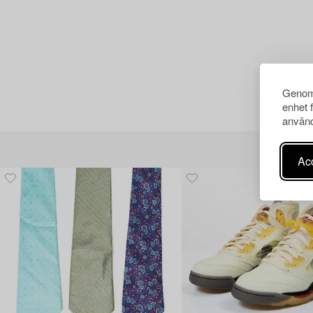
Genom 
enhet 
använd
Acc