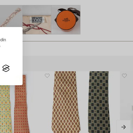
 din
s