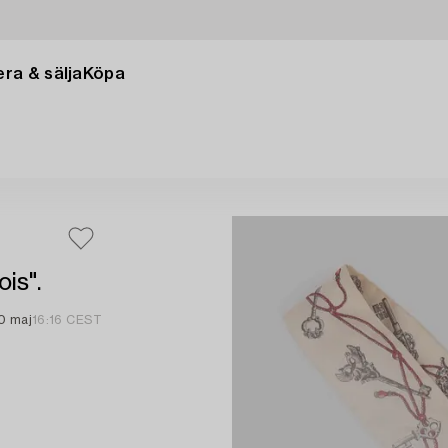
ra & sälja
Köpa
is".
0 maj
16:16 CEST