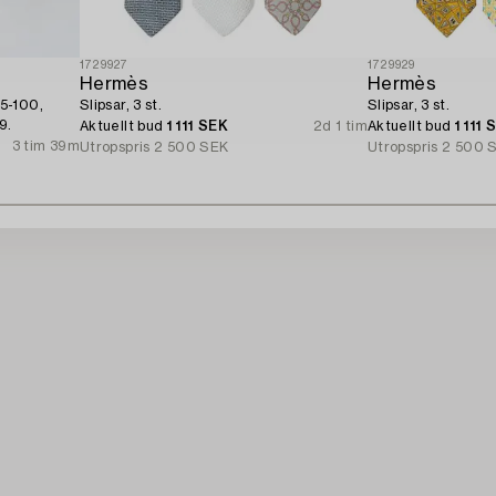
1729927
1729929
Hermès
Hermès
5-100,
Slipsar, 3 st.
Slipsar, 3 st.
9.
Aktuellt bud
1 111 SEK
2d 1 tim
Aktuellt bud
1 111 
3 tim 39m
Utropspris
2 500 SEK
Utropspris
2 500 