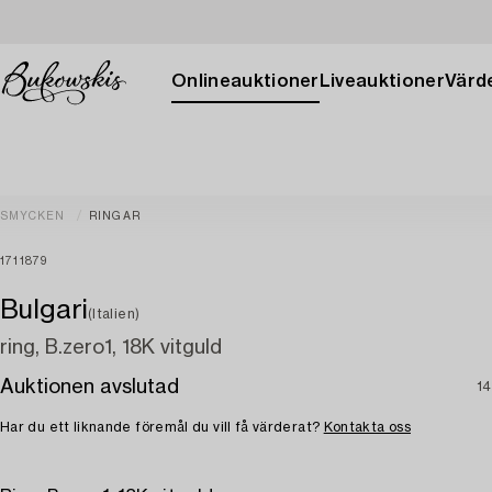
Onlineauktioner
Liveauktioner
Värde
SMYCKEN
RINGAR
1711879
Bulgari
(Italien)
ring, B.zero1, 18K vitguld
Auktionen avslutad
14
Har du ett liknande föremål du vill få värderat?
Kontakta oss