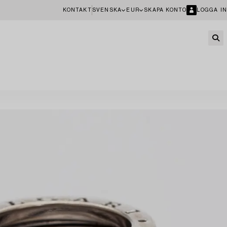
KONTAKT
SVENSKA
EUR
SKAPA KONTO
LOGGA IN