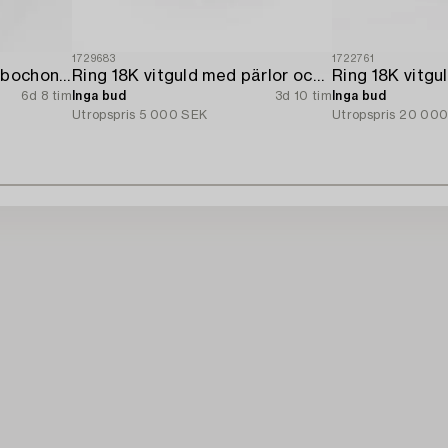
1729683
1722761
Ring 18K vitguld med cabochonslipad safir och briljantslipade diamanter.
Ring 18K vitguld med pärlor och åttkantslipade diamanter.
6d 8 tim
Inga bud
3d 10 tim
Inga bud
Utropspris
5 000 SEK
Utropspris
20 000