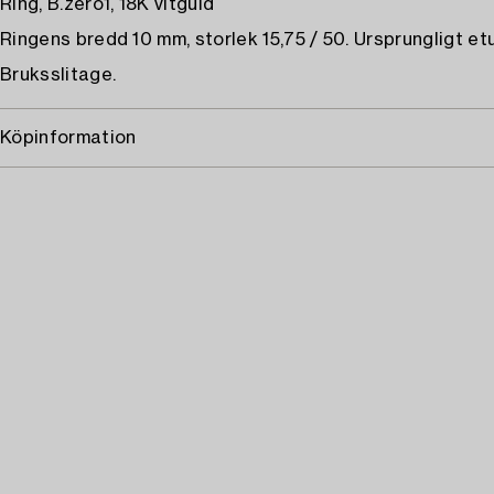
Ring, B.zero1, 18K vitguld
Ringens bredd 10 mm, storlek 15,75 / 50. Ursprungligt etu
Bruksslitage.
Köpinformation