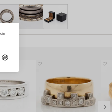
 din
s