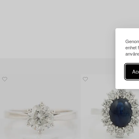
Genom 
enhet 
använd
Acc