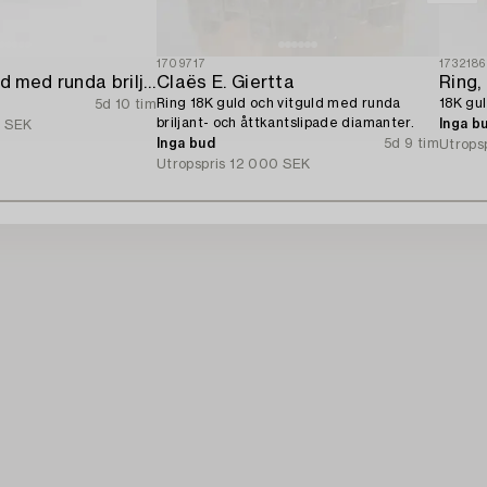
1709717
1732186
Ring 18K vitguld med runda briljantslipade diamanter.
Claës E. Giertta
Ring,
Ring 18K guld och vitguld med runda
18K gu
5d 10 tim
briljant- och åttkantslipade diamanter.
Inga b
 SEK
Inga bud
5d 9 tim
Utrops
Utropspris
12 000 SEK