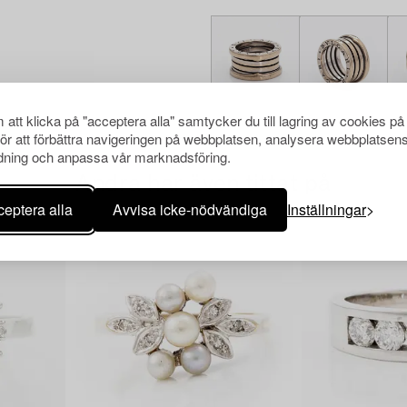
att klicka på "acceptera alla" samtycker du till lagring av cookies på
för att förbättra navigeringen på webbplatsen, analysera webbplatsen
ning och anpassa vår marknadsföring.
Andra har även tittat på
eptera alla
Avvisa icke-nödvändiga
Inställningar