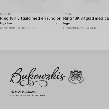
1729343
1717608
Ring 18K vitguld med en rund briljantslipad diamant.
Inga bud
6d 9 tim
Inga bud
Utropspris
10 000 SEK
Utropspris
8 000 SEK