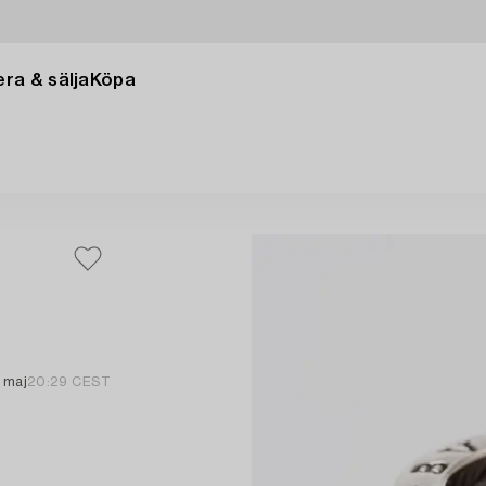
ra & sälja
Köpa
 maj
20:29 CEST