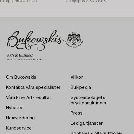
Utropspris
400 EUR
Utropspris
2 500 SEK
Om Bukowskis
Villkor
Kontakta våra specialister
Bukipedia
Våra Fine Art-resultat
Systembolagets
dryckesauktioner
Nyheter
Press
Hemvärdering
Lediga tjänster
Kundservice
Bonhams - Alla auktioner