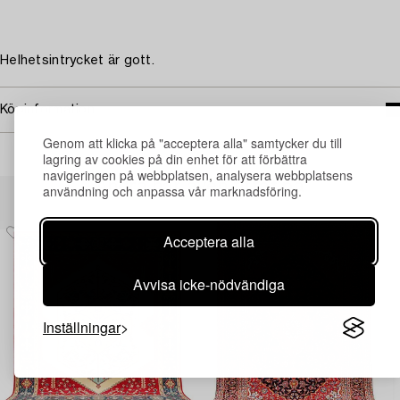
Helhetsintrycket är gott.
Köpinformation
Genom att klicka på "acceptera alla" samtycker du till
lagring av cookies på din enhet för att förbättra
navigeringen på webbplatsen, analysera webbplatsens
Andra har även tittat på
användning och anpassa vår marknadsföring.
Acceptera alla
Avvisa icke-nödvändiga
Inställningar