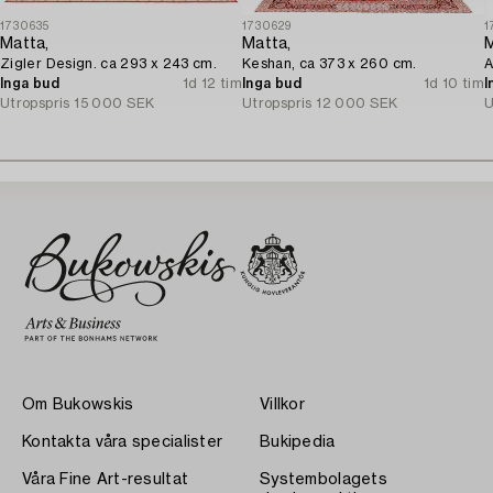
1730635
1730629
1
Matta,
Matta,
M
Zigler Design. ca 293 x 243 cm.
Keshan, ca 373 x 260 cm.
A
Inga bud
1d 12 tim
Inga bud
1d 10 tim
I
Utropspris
15 000 SEK
Utropspris
12 000 SEK
U
Om Bukowskis
Villkor
Kontakta våra specialister
Bukipedia
Våra Fine Art-resultat
Systembolagets