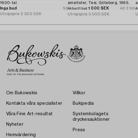
1900-tal.
ametister, Tesi, Göteborg, 1965.
a
Inga bud
5d
1 000 SEK
4d 3 tim
Aktuellt bud
A
Utropspris
2 500 SEK
Utropspris
3 000 SEK
U
Om Bukowskis
Villkor
Kontakta våra specialister
Bukipedia
Våra Fine Art-resultat
Systembolagets
dryckesauktioner
Nyheter
Press
Hemvärdering