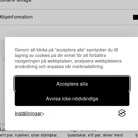
Smärre slitage.
Köpinformation
Andra har även tittat på
Genom att klicka på "acceptera alla" samtycker du till
lagring av cookies på din enhet för att förbättra
navigeringen på webbplatsen, analysera webbplatsens
användning och anpassa vår marknadsföring.
Acceptera alla
Avvisa icke-nödvändiga
Inställningar
1723263
1731604
1
Ljusstakar,
Tage Göthlin,
T
ett par, nysilver, utan stämplar,
ljusstakar, ett par, silver med
l