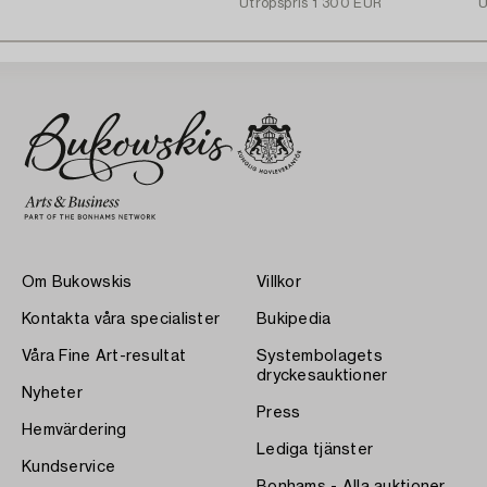
1975.
Utropspris
1 300 EUR
U
Om Bukowskis
Villkor
Kontakta våra specialister
Bukipedia
Våra Fine Art-resultat
Systembolagets
dryckesauktioner
Nyheter
Press
Hemvärdering
Lediga tjänster
Kundservice