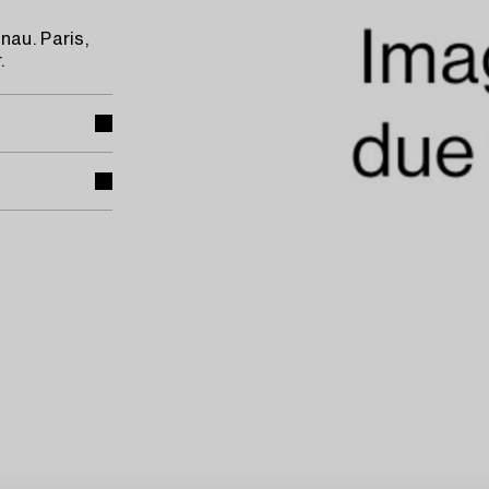
nau. Paris,
.