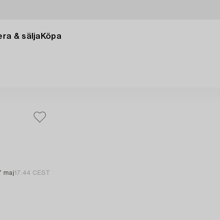
ra & sälja
Köpa
7 maj
17:44 CEST