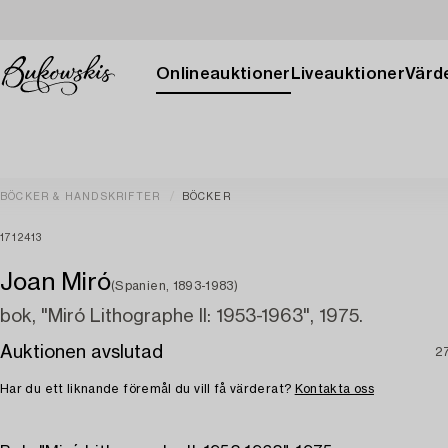
Onlineauktioner
Liveauktioner
Värde
BÖCKER & HANDSKRIFTER
BÖCKER
1712413
Joan Miró
(Spanien, 1893-1983)
bok, "Miró Lithographe II: 1953-1963", 1975.
Auktionen avslutad
2
Har du ett liknande föremål du vill få värderat?
Kontakta oss