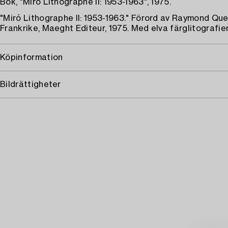
Bok, "Miró Lithographe II: 1953-1963", 1975.
"Miró Lithographe II: 1953-1963." Förord av Raymond Que
Frankrike, Maeght Editeur, 1975. Med elva färglitografier
Köpinformation
Bildrättigheter