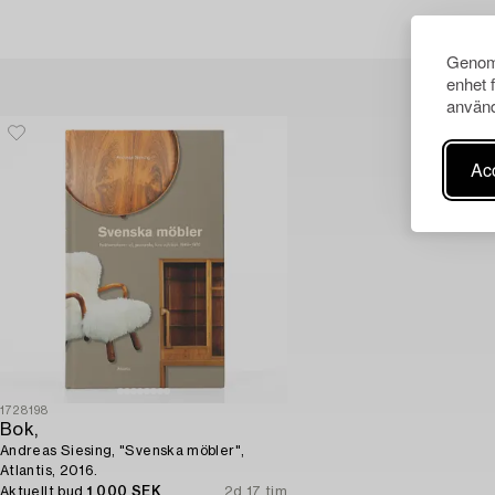
Genom 
enhet 
använd
Acc
1728198
Bok,
Andreas Siesing, "Svenska möbler",
Atlantis, 2016.
Aktuellt bud
1 000 SEK
2d 17 tim