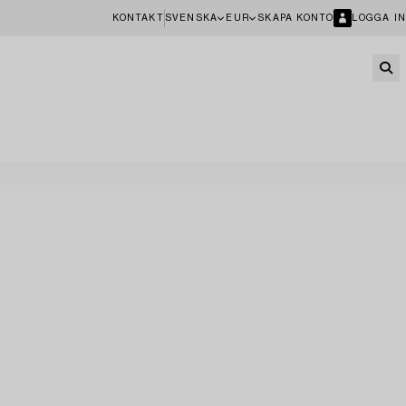
KONTAKT
SVENSKA
EUR
SKAPA KONTO
LOGGA IN