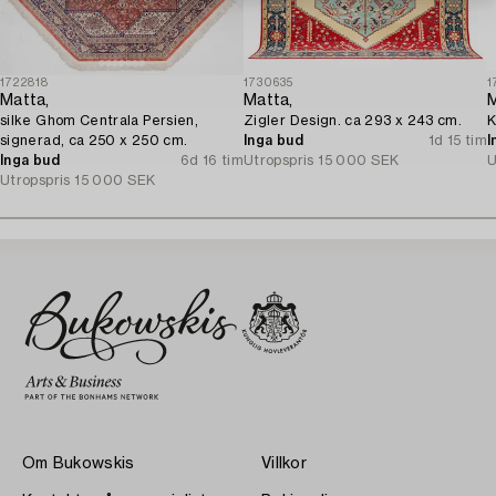
1722818
1730635
1
Matta,
Matta,
M
silke Ghom Centrala Persien,
Zigler Design. ca 293 x 243 cm.
K
signerad, ca 250 x 250 cm.
Inga bud
1d 15 tim
I
Inga bud
6d 16 tim
Utropspris
15 000 SEK
U
Utropspris
15 000 SEK
Om Bukowskis
Villkor