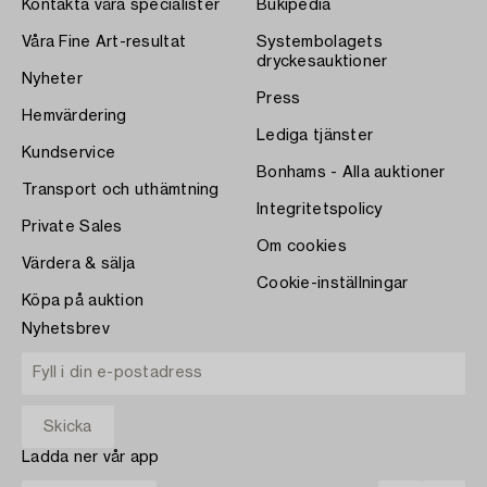
Kontakta våra specialister
Bukipedia
Våra Fine Art-resultat
Systembolagets
dryckesauktioner
Nyheter
Press
Hemvärdering
Lediga tjänster
Kundservice
Bonhams - Alla auktioner
Transport och uthämtning
Integritetspolicy
Private Sales
Om cookies
Värdera & sälja
Cookie-inställningar
Köpa på auktion
Nyhetsbrev
Ladda ner vår app