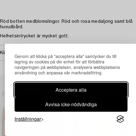
Röd botten medblomslingor. Röd och rosa medaljong samt blå
huvudbård.
Helhetsintrycket är mycket gott.
Köpinformation
Genom att klicka på "acceptera alla" samtycker du till
lagring av cookies på din enhet för att förbättra
navigeringen på webbplatsen, analysera webbplatsens
användning och anpassa vår marknadsföring.
Andra har även tittat på
Acceptera alla
Avvisa icke-nödvändiga
Inställningar