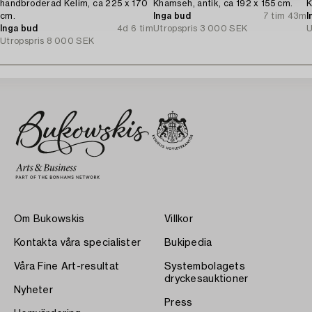
handbroderad Kelim, ca 225 x 170
Khamseh, antik, ca 192 x 155 cm.
K
cm.
Inga bud
7 tim 43m
I
Inga bud
4d 6 tim
Utropspris
3 000 SEK
U
Utropspris
8 000 SEK
Om Bukowskis
Villkor
Kontakta våra specialister
Bukipedia
Våra Fine Art-resultat
Systembolagets
dryckesauktioner
Nyheter
Press