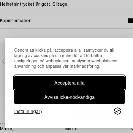
Helhetsintrycket är gott. Slitage.
Köpinformation
Andra har även tittat på
Genom att klicka på "acceptera alla" samtycker du till
lagring av cookies på din enhet för att förbättra
navigeringen på webbplatsen, analysera webbplatsens
användning och anpassa vår marknadsföring.
Acceptera alla
Avvisa icke-nödvändiga
Inställningar
1716683
1726805
1
Matta,
Matta,
M