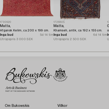
1730620
1726805
1
Matta,
Matta,
G
Afgansk Kelim, ca 200 x 199 cm.
Khamseh, antik, ca 192 x 155 cm.
o
Inga bud
5d 14 tim
Inga bud
6d 14 tim
I
Utropspris
3 000 SEK
Utropspris
2 500 SEK
U
Om Bukowskis
Villkor