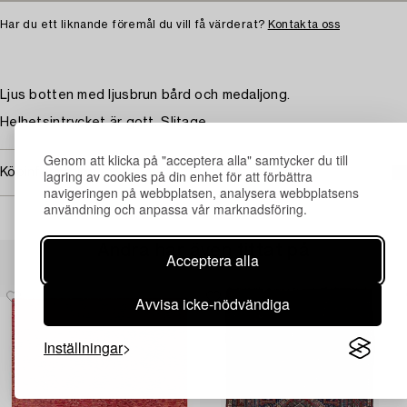
Har du ett liknande föremål du vill få värderat?
Kontakta oss
Ljus botten med ljusbrun bård och medaljong.
Helhetsintrycket är gott. Slitage.
Genom att klicka på "acceptera alla" samtycker du till
Köpinformation
lagring av cookies på din enhet för att förbättra
navigeringen på webbplatsen, analysera webbplatsens
användning och anpassa vår marknadsföring.
Andra har även tittat på
Acceptera alla
Avvisa icke-nödvändiga
Inställningar