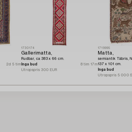
1730174
1719995
Gallerimatta,
Matta,
Rudbar, ca 383 x 66 cm.
semiantik Täbris, 
137 x 101 cm.
2d 5 tim
Inga bud
8 tim 17m
Inga bud
Utropspris
300 EUR
Utropspris
5 000 