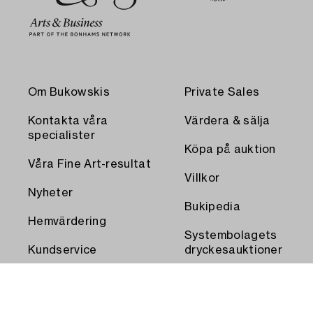
Om Bukowskis
Private Sales
Kontakta våra
Värdera & sälja
specialister
Köpa på auktion
Våra Fine Art-resultat
Villkor
Nyheter
Bukipedia
Hemvärdering
Systembolagets
Kundservice
dryckesauktioner
Transport och
Press
uthämtning