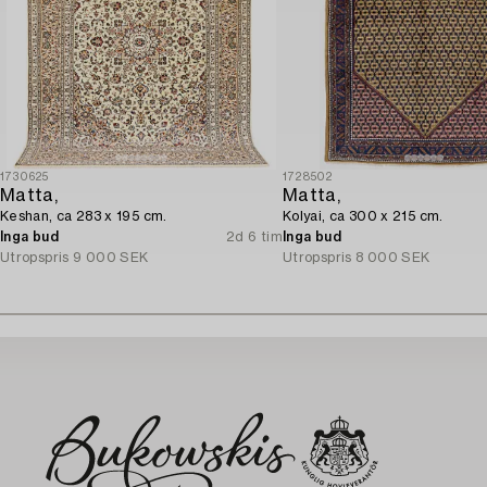
1730625
1728502
Matta,
Matta,
Keshan, ca 283 x 195 cm.
Kolyai, ca 300 x 215 cm.
Inga bud
2d 6 tim
Inga bud
Utropspris
9 000 SEK
Utropspris
8 000 SEK