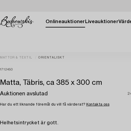
Onlineauktioner
Liveauktioner
Värde
MATTOR & TEXTIL
ORIENTALISKT
1712450
Matta, Täbris, ca 385 x 300 cm
Auktionen avslutad
2
Har du ett liknande föremål du vill få värderat?
Kontakta oss
Helhetsintrycket är gott.