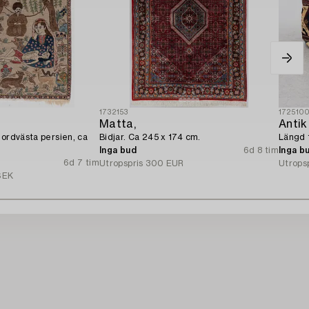
1732153
172510
Matta,
Antik
Nordvästa persien, ca
Bidjar. Ca 245 x 174 cm.
Längd 
Inga bud
6d 8 tim
Inga b
6d 7 tim
Utropspris
300 EUR
Utrops
SEK