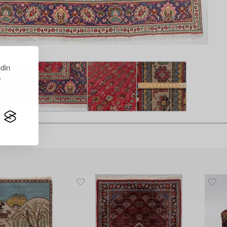
 din
s