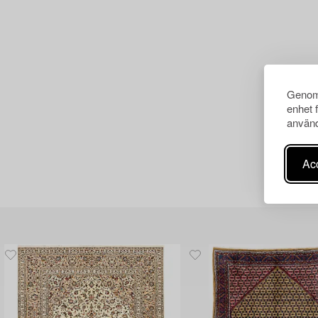
Genom 
enhet 
använd
Acc