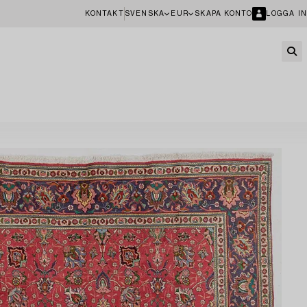
KONTAKT
SVENSKA
EUR
SKAPA KONTO
LOGGA IN