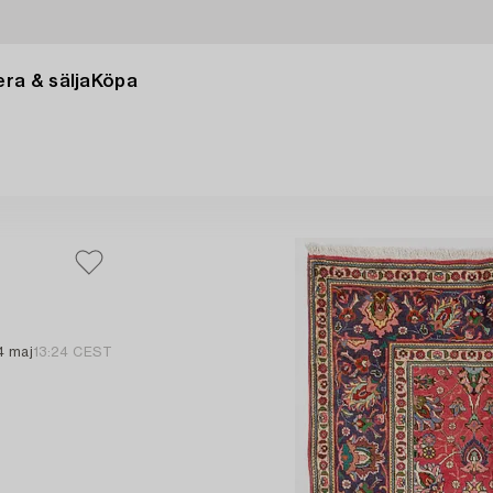
ra & sälja
Köpa
4 maj
13:24 CEST