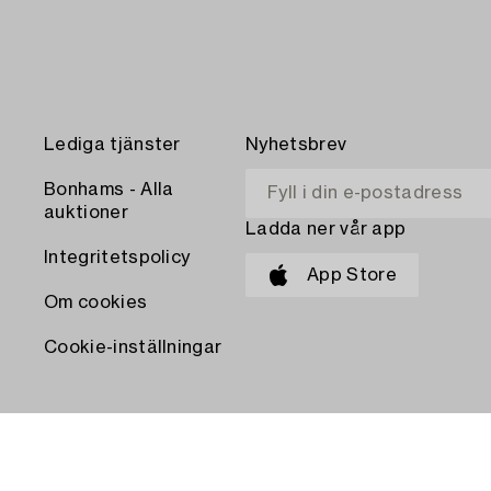
Lediga tjänster
Nyhetsbrev
Bonhams - Alla
auktioner
Ladda ner vår app
Integritetspolicy
App Store
Om cookies
Cookie-inställningar