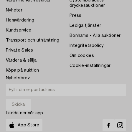
Våra Fine Art-resultat
Systembolagets
dryckesauktioner
Nyheter
Press
Hemvärdering
Lediga tjänster
Kundservice
Bonhams - Alla auktioner
Transport och uthämtning
Integritetspolicy
Private Sales
Om cookies
Värdera & sälja
Cookie-inställningar
Köpa på auktion
Nyhetsbrev
Ladda ner vår app
App Store