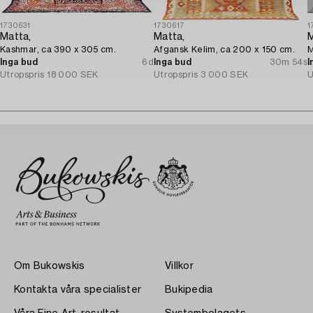
1730631
1730617
1
Matta,
Matta,
M
Kashmar, ca 390 x 305 cm.
Afgansk Kelim, ca 200 x 150 cm.
M
Inga bud
6d
Inga bud
30m 54s
I
Utropspris
18 000 SEK
Utropspris
3 000 SEK
U
Om Bukowskis
Villkor
Kontakta våra specialister
Bukipedia